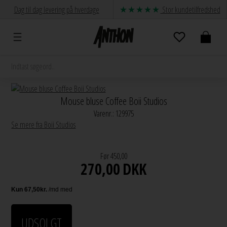
Dag til dag levering på hverdage
Stor kundetilfredshed
Mouse bluse Coffee Boii Studios
Varenr.:
129975
Se mere fra Boii Studios
Før 450,00
270,00
DKK
UDSOLGT