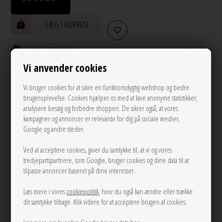
LÆG I KURVEN
Tilføj til Ønskeskyen
Vi anvender cookies
Mål Str. M:
Brystomkreds: 108 cm
Vi bruger cookies for at sikre en funktionsdygtig webshop og bedre
Længde: 61 cm
brugeroplevelse. Cookies hjælper os med at lave anonyme statistikker,
analysere besøg og forbedre shoppen. De sikrer også, at vores
kampagner og annoncer er relevante for dig på sociale medier,
Google og andre steder.
Info
Spørg til varen
Levering
Ved at acceptere cookies, giver du samtykke til, at vi og vores
Farve:
Coffee
tredjepartspartnere, som Google, bruger cookies og dine data til at
Kvalitet:
100% Bomuld
tilpasse annoncer baseret på dine interesser.
Vask:
Maskinvask 30 grader
Læs mere i vores
cookiepolitik
, hvor du også kan ændre eller trække
Dag til dag levering på hverdage
dit samtykke tilbage. Klik videre for at acceptere brugen af cookies.
14 dages returret
Stor kundetilfredshed