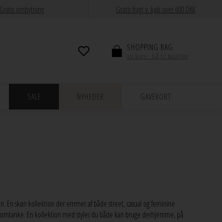
Gratis ombytning
Gratis fragt v. køb over 600 DKK
SHOPPING BAG
Vis kurv · Gå til betaling
SALE
NYHEDER
GAVEKORT
 En skøn kollektion der emmer af både street, casual og feminine
t med omtanke. En kollektion med styles du både kan bruge derhjemme, på