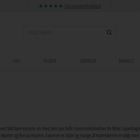
Stor kundetilfredshed
SKO
TASKER
SMYKKER
BRANDS
vert fald bare komme an med den nye forår-/sommerkollektion fra Moss Copenhagen.
ser, skjorter og fine accessoires. Farverne er blide og mange af materialerne er valg