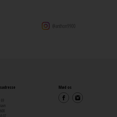
@anthon9900
sadresse
Mød os
 69
havn
5600
69 07