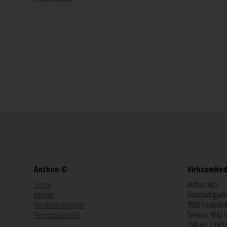
Anthon ©
Virksomhed
Om os
Anthon ApS
Kontakt
Danmarksgade
Handelsbetingelser
9900 Frederiks
Persondatapolitik
Telefon: 9842 
CVR-nr.: 13 63 