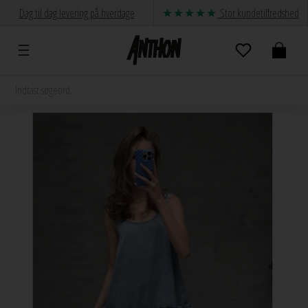
Dag til dag levering på hverdage
Stor kundetilfredshed