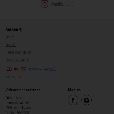
@anthon9900
Anthon ©
Om os
Kontakt
Handelsbetingelser
Persondatapolitik
Webshop by Bewise
Virksomhedsadresse
Mød os
Anthon ApS
Danmarksgade 69
9900 Frederikshavn
Telefon: 9842 5600