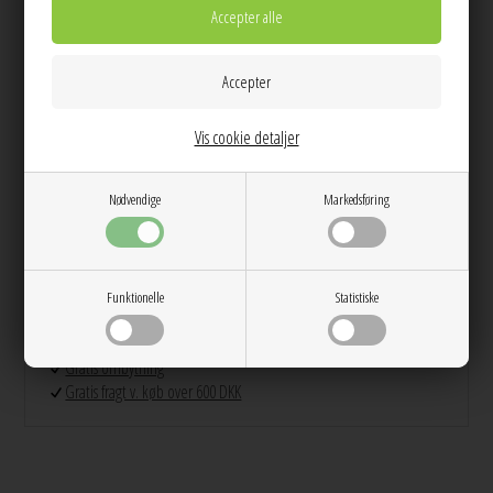
Længde: 88 cm
Info
Spørg til varen
Levering
Vis cookie detaljer
Farve:
Lyseblå denim
Kvalitet:
100% Økologisk Bomuld
Vask:
Skånevask 30 grader
Nødvendige
Markedsføring
Pasform:
Afslappet pasform
Model str:
Modellen måler 175 cm og har str. 36 på
Dag til dag levering på hverdage
Funktionelle
Statistiske
14 dages returret
Stor kundetilfredshed
Gratis ombytning
Gratis fragt v. køb over 600 DKK