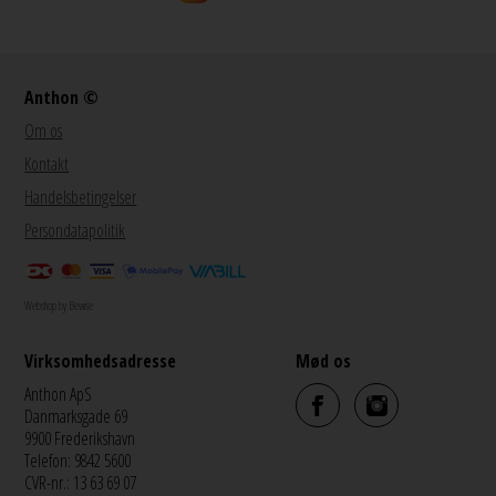
Anthon ©
Om os
Kontakt
Handelsbetingelser
Persondatapolitik
Webshop by Bewise
Virksomhedsadresse
Mød os
Anthon ApS
Danmarksgade 69
9900 Frederikshavn
Telefon: 9842 5600
CVR-nr.: 13 63 69 07