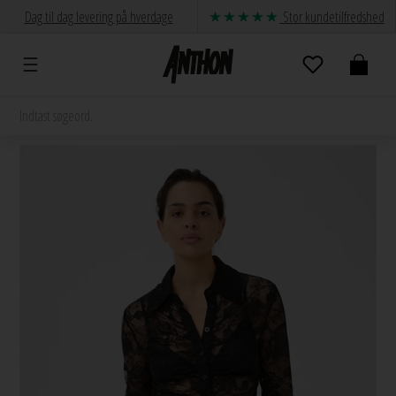
Dag til dag levering på hverdage
Stor kundetilfredshed