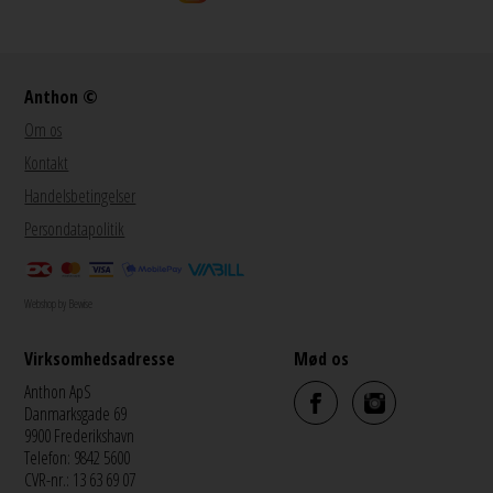
Anthon ©
Om os
Kontakt
Handelsbetingelser
Persondatapolitik
Webshop by Bewise
Virksomhedsadresse
Mød os
Anthon ApS
Danmarksgade 69
9900 Frederikshavn
Telefon: 9842 5600
CVR-nr.: 13 63 69 07