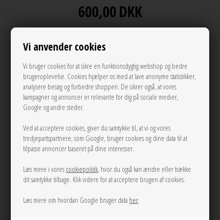
600,00
DKK
Vi anvender cookies
Andre varianter
Vi bruger cookies for at sikre en funktionsdygtig webshop og bedre
brugeroplevelse. Cookies hjælper os med at lave anonyme statistikker,
analysere besøg og forbedre shoppen. De sikrer også, at vores
kampagner og annoncer er relevante for dig på sociale medier,
Google og andre steder.
Ved at acceptere cookies, giver du samtykke til, at vi og vores
tredjepartspartnere, som Google, bruger cookies og dine data til at
tilpasse annoncer baseret på dine interesser.
LÆG I KURVEN
Læs mere i vores
cookiepolitik
, hvor du også kan ændre eller trække
Tilføj til Ønskeskyen
dit samtykke tilbage. Klik videre for at acceptere brugen af cookies.
Læs mere om hvordan Google bruger data
her
.
Polka prikket GANNI Bou kortholder har plads til flere kort og har et GANNI
Butterfly-hardwarelogo.