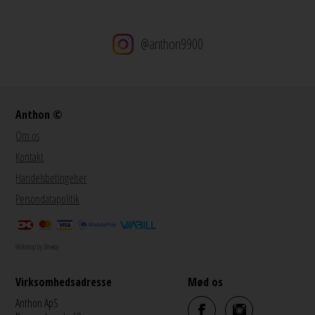
@anthon9900
Anthon ©
Om os
Kontakt
Handelsbetingelser
Persondatapolitik
Webshop by Bewise
Virksomhedsadresse
Mød os
Anthon ApS