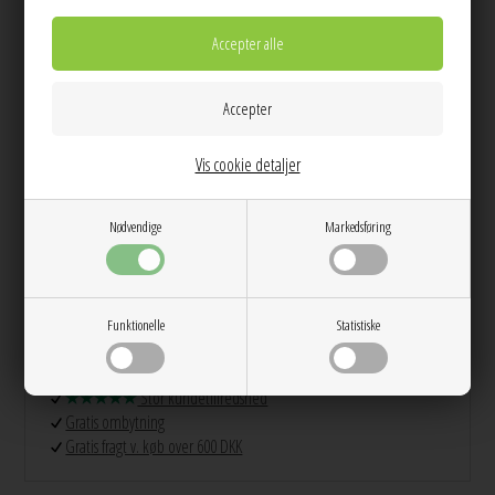
Info
Spørg til varen
Levering
Farve:
Dots
Kvalitet:
65% recycled leather, 19% polyurethane fibre, 16%
polyester
Vis cookie detaljer
Mål:
Nødvendige
Markedsføring
Højde: 6.5
Bredde: 9.8
Dybde: 0.2
Funktionelle
Statistiske
Dag til dag levering på hverdage
14 dages returret
Stor kundetilfredshed
Gratis ombytning
Gratis fragt v. køb over 600 DKK