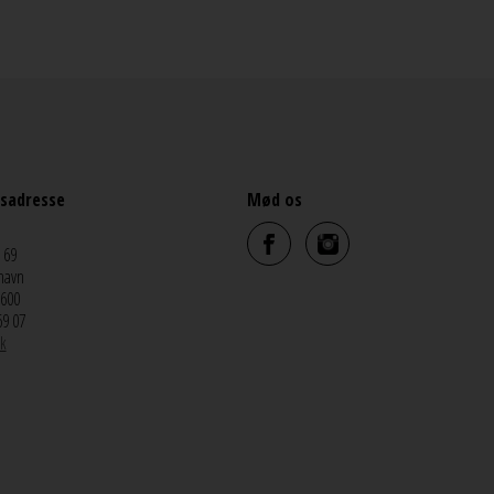
sadresse
Mød os
 69
havn
5600
69 07
k