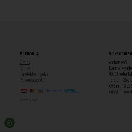
Anthon ©
Virksomhed
Om os
Anthon ApS
Kontakt
Danmarksgade
Handelsbetingelser
9900 Frederiks
Persondatapolitik
Telefon: 9842 
CVR-nr.: 13 63 
info@anthon.d
Webshop by Bewise