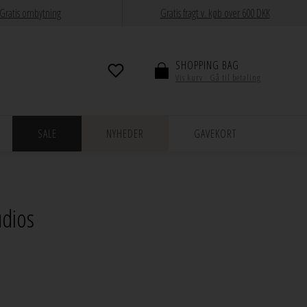
Gratis ombytning
Gratis fragt v. køb over 600 DKK
SHOPPING BAG
Vis kurv · Gå til betaling
SALE
NYHEDER
GAVEKORT
udios