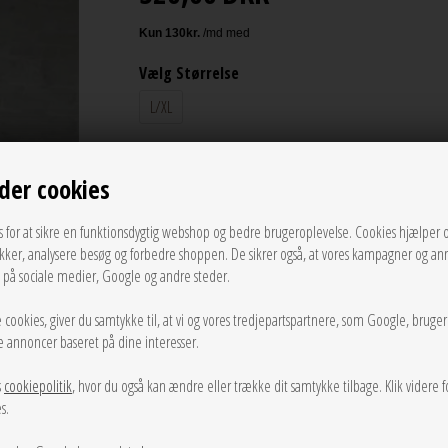
Vælg Størrelse
L/XL
LÆG I KURVEN
der cookies
Tilføj til Ønskeskyen
s for at sikre en funktionsdygtig webshop og bedre brugeroplevelse. Cookies hjælper 
ikker, analysere besøg og forbedre shoppen. De sikrer også, at vores kampagner og an
g på sociale medier, Google og andre steder.
Sand meleret strik cardigan fra Boii med krave, korte ærm
 cookies, giver du samtykke til, at vi og vores tredjepartspartnere, som Google, bruge
Mål Str. S/M:
sse annoncer baseret på dine interesser.
Brystomkreds: 102 cm
Længde: 62 cm
s
cookiepolitik
, hvor du også kan ændre eller trække dit samtykke tilbage. Klik videre f
s.
Info
Spørg til varen
Levering