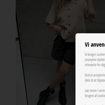
Vi anven
Vi bruger cookie
anonyme statist
relevante for di
Ved at acceptere
data til at tilpa
Læs mere i vore
brugen af cookie