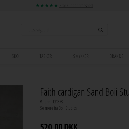
Stor kundetilfredshed
SKO
TASKER
SMYKKER
BRANDS
Faith cardigan Sand Boii St
Varenr.:
131878
Se mere fra Boii Studios
520,00
DKK