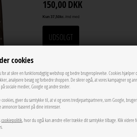
150,00
DKK
UDSOLGT
LÆG I KURVEN
der cookies
s for at sikre en funktionsdygtig webshop og bedre brugeroplevelse. Cookies hjælper 
Tilføj til Ønskeskyen
ikker, analysere besøg og forbedre shoppen. De sikrer også, at vores kampagner og an
g på sociale medier, Google og andre steder.
Brun gennemsigtig meshbluse fra Neo Noir med lyse polkap
 cookies, giver du samtykke til, at vi og vores tredjepartspartnere, som Google, bruge
Mål Str. 38:
sse annoncer baseret på dine interesser.
Brystomkreds: 80 cm
Længde: 63 cm
s
cookiepolitik
, hvor du også kan ændre eller trække dit samtykke tilbage. Klik videre f
s.