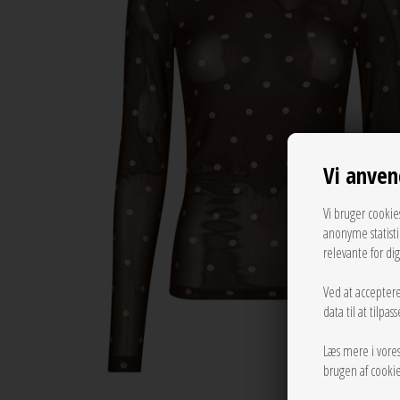
Vi anven
Vi bruger cookie
anonyme statist
relevante for di
Ved at acceptere
data til at tilpa
Læs mere i vore
brugen af cookie