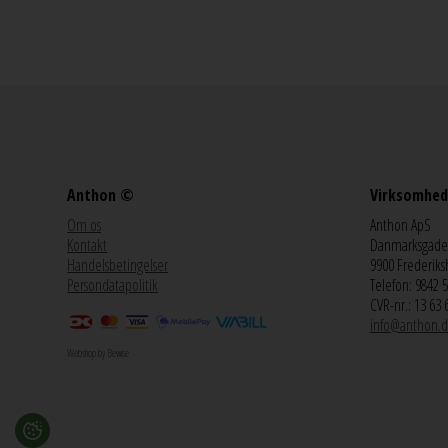
Anthon ©
Virksomhed
Om os
Anthon ApS
Kontakt
Danmarksgade
Handelsbetingelser
9900 Frederiks
Persondatapolitik
Telefon: 9842 
CVR-nr.: 13 63 
info@anthon.d
Webshop by Bewise