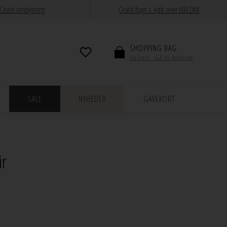
Gratis ombytning
Gratis fragt v. køb over 600 DKK
SHOPPING BAG
Vis kurv · Gå til betaling
SALE
NYHEDER
GAVEKORT
ir