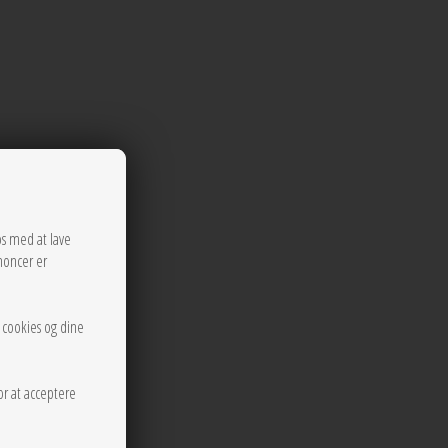
os med at lave
noncer er
rikker.
r cookies og dine
or at acceptere