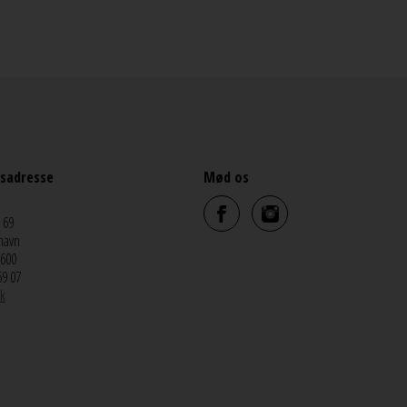
sadresse
Mød os
 69
havn
5600
69 07
k