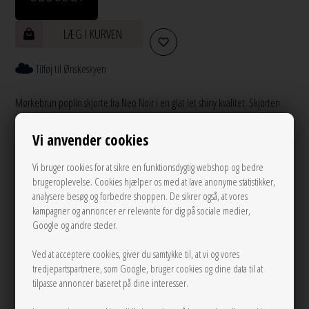
LÆG I KURVEN
Tilføj til Ønskeskyen
Mørkebrun poplin skjorte fra Neo Noir i en glat let shiny kvalitet. Skjorten
har krave, knapper ned foran, samt lange brede ærmer med 2 knapslukning,
så ærmet kan spændes ind.
Vi anvender cookies
Mål Str. 38:
Vi bruger cookies for at sikre en funktionsdygtig webshop og bedre
Brystomkreds: 117 cm
brugeroplevelse. Cookies hjælper os med at lave anonyme statistikker,
Længde: Foran: 71 cm - Bagpå: 75 cm
analysere besøg og forbedre shoppen. De sikrer også, at vores
kampagner og annoncer er relevante for dig på sociale medier,
Google og andre steder.
Info
Spørg til varen
Levering
Ved at acceptere cookies, giver du samtykke til, at vi og vores
tredjepartspartnere, som Google, bruger cookies og dine data til at
Farve:
Chocolate Brown
tilpasse annoncer baseret på dine interesser.
Kvalitet:
65% Bomuld, 32% Nylon, 3% Elasthan
Vask:
Skånevask 30 grader