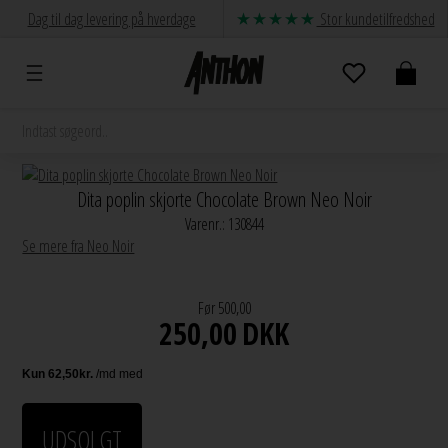
Dag til dag levering på hverdage
Stor kundetilfredshed
Dita poplin skjorte Chocolate Brown Neo Noir
Varenr.:
130844
Se mere fra Neo Noir
Før 500,00
250,00
DKK
UDSOLGT