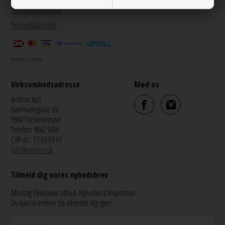
Handelsbetingelser
Persondatapolitik
Webshop by Bewise
Virksomhedsadresse
Mød os
Anthon ApS
Danmarksgade 69
9900 Frederikshavn
Telefon: 9842 5600
CVR-nr.: 13 63 69 07
info@anthon.dk
Tilmeld dig vores nyhedsbrev
Modtag Eksklusive tilbud, Nyheder & Inspiration
Du kan til enhver tid afmelde dig igen.