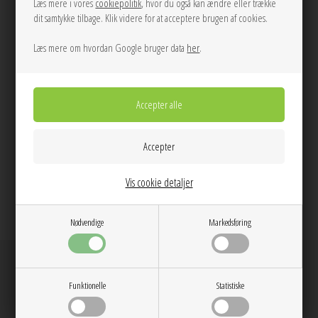
Læs mere i vores
cookiepolitik
, hvor du også kan ændre eller trække
Pasform:
Løs Pasform
dit samtykke tilbage. Klik videre for at acceptere brugen af cookies.
Model str:
Modellen har str. 36 på
Læs mere om hvordan Google bruger data
her
.
Dag til dag levering på hverdage
14 dages returret
Stor kundetilfredshed
Gratis ombytning
Gratis fragt v. køb over 600 DKK
Vis cookie detaljer
@anthon9900
Nødvendige
Markedsføring
Anthon ©
Funktionelle
Statistiske
Om os
Kontakt