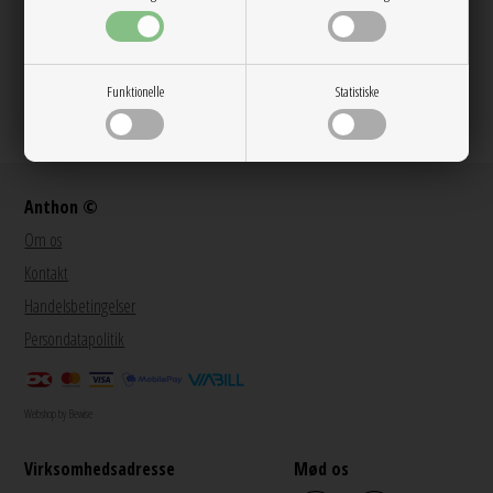
Funktionelle
Statistiske
@anthon9900
Anthon ©
Om os
Kontakt
Handelsbetingelser
Persondatapolitik
Webshop by Bewise
Virksomhedsadresse
Mød os