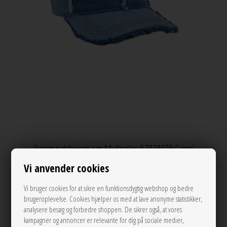
Denim patchwork cap Multicolor B3020078 Ganni
Varenr.:
131513
Vi anvender cookies
Se mere fra Ganni
Vi bruger cookies for at sikre en funktionsdygtig webshop og bedre
brugeroplevelse. Cookies hjælper os med at lave anonyme statistikker,
Før 790,00
analysere besøg og forbedre shoppen. De sikrer også, at vores
553,00
DKK
kampagner og annoncer er relevante for dig på sociale medier,