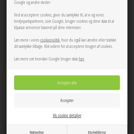
Google og andre steder.
Ved at acceptere cookies, giver du samtykke til, at vi og vores
ONE
tredjepartspartnere, som Google, bruger cookies og dine data til at
tilpasse annoncer baseret på dine interesser.
LÆG I KURVEN
Læs mere i vores
cookiepolitik
, hvor du også kan ændre eller trække
dit samtykke tilbage. Klik videre for at acceptere brugen af cookies.
Tilføj til Ønskeskyen
Læs mere om hvordan Google bruger data
her
.
Info
Spørg til varen
Levering
Dag til dag levering på hverdage
14 dages returret
Stor kundetilfredshed
Vis cookie detaljer
Gratis ombytning
Gratis fragt v. køb over 600 DKK
Nødvendige
Markedsføring