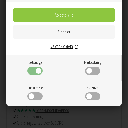
Smuk CROISSANT ørering fra Lulu som minder os om varme og rolige
morgener med familie og venner, god kaffe og fortovscaféer i den franske
hovedstad.
Prisen er for 1 stk.
Vis cookie detaljer
Info
Spørg til varen
Levering
Nødvendige
Markedsføring
Farver: Forgyldt
Materiale: Forgyldt messing - 50% genanvendt materiale, 18K, e-
coated - Børstet overflade
Mål: 5mm x 8mm
Funktionelle
Statistiske
Dag til dag levering på hverdage
14 dages returret
Stor kundetilfredshed
Gratis ombytning
Gratis fragt v. køb over 600 DKK