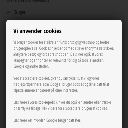
Se mere fra Lulu Copenhagen
På lager
200,00
DKK
Vi anvender cookies
Vi bruger cookies for at sikre en funktionsdygtig webshop og bedre
brugeroplevelse. Cookies hjælper os med at lave anonyme statistikker,
Andre varianter
analysere besøg og forbedre shoppen. De sikrer også, at vores
kampagner og annoncer er relevante for dig på sociale medier,
Google og andre steder.
Ved at acceptere cookies, giver du samtykke til, at vi og vores
tredjepartspartnere, som Google, bruger cookies og dine data til at
tilpasse annoncer baseret på dine interesser.
Læs mere i vores
cookiepolitik
, hvor du også kan ændre eller trække
LÆG I KURVEN
dit samtykke tilbage. Klik videre for at acceptere brugen af cookies.
Læs mere om hvordan Google bruger data
her
.
Tilføj til Ønskeskyen