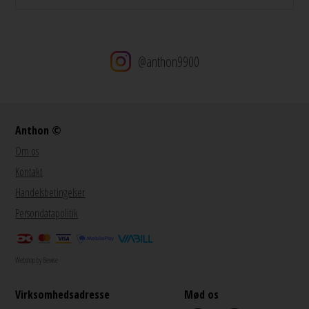
@anthon9900
Anthon ©
Om os
Kontakt
Handelsbetingelser
Persondatapolitik
Webshop by Bewise
Virksomhedsadresse
Mød os