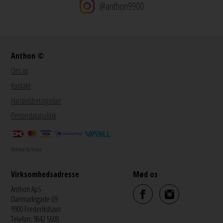
@anthon9900
Anthon ©
Om os
Kontakt
Handelsbetingelser
Persondatapolitik
Webshop by Bewise
Virksomhedsadresse
Mød os
Anthon ApS
Danmarksgade 69
9900 Frederikshavn
Telefon: 9842 5600