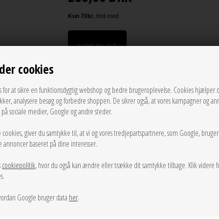
UDSOLGT
der cookies
LÆG I KURVEN
s for at sikre en funktionsdygtig webshop og bedre brugeroplevelse. Cookies hjælper 
ikker, analysere besøg og forbedre shoppen. De sikrer også, at vores kampagner og an
Tilføj til Ønskeskyen
g på sociale medier, Google og andre steder.
Amber Bel Bikini Top designet af Becksöndergaard er en stil
 cookies, giver du samtykke til, at vi og vores tredjepartspartnere, som Google, bruge
polyester og er både komfortabel og holdbar. Med justerbar
sse annoncer baseret på dine interesser.
din kropsform. For at fuldende looket, kan du købe den 
s
cookiepolitik
, hvor du også kan ændre eller trække dit samtykke tilbage. Klik videre f
s.
Info
Spørg til varen
Levering
ordan Google bruger data
her
.
Farve:
Mocha Brown