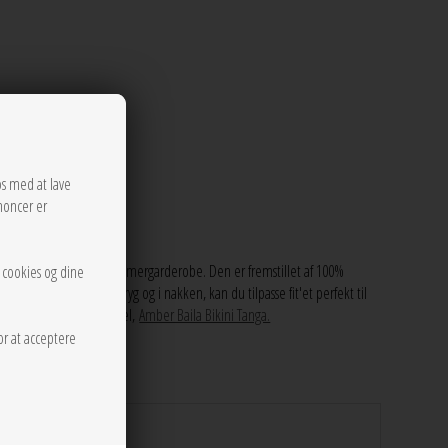
os med at lave
noncer er
fuld tilføjelse til din sommergarderobe. Den er fremstillet af 100%
r cookies og dine
e bindebånd på både ryg og i nakken, kan du tilpasse fit'et perfekt til
matchende bikini underdel,
Amber Baila Bikini Tanga.
or at acceptere