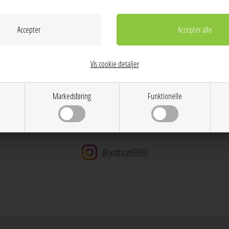
Kvalitet:
100% Polyester
Vask:
Maskinvask 30 grader
Dag til dag levering på hverdage
14 dages returret
Stor kundetilfredshed
Vis cookie detaljer
Gratis ombytning
Gratis fragt v. køb over 600 DKK
Markedsføring
Funktionelle
@anthon9900