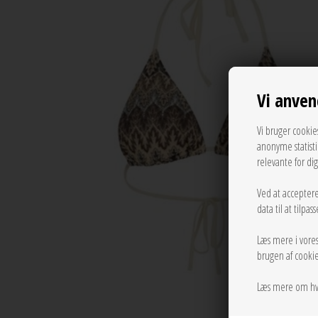
Vi anven
Vi bruger cookie
anonyme statist
relevante for di
Ved at acceptere
data til at tilpa
Læs mere i vore
brugen af cookie
Læs mere om hv