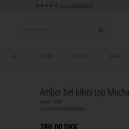
Stor kundetilfredshed
SKO
TASKER
SMYKKER
BRANDS
Amber bel bikini top Moc
Varenr.:
131021
Se mere fra Becksøndergaard
280,00
DKK