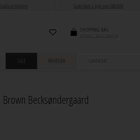
Gratis ombytning
Gratis fragt v. køb over 600 DKK
SHOPPING BAG
Vis kurv · Gå til betaling
SALE
NYHEDER
GAVEKORT
ha Brown Becksøndergaard