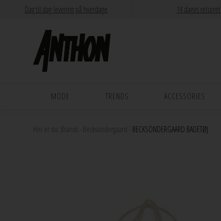
Dag til dag levering på hverdage
14 dages returret
MODE
TRENDS
ACCESSORIES
Her er du:
Brands
-
Becksöndergaard
-
BECKSÖNDERGAARD BADETØJ