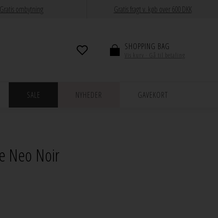
Gratis ombytning
Gratis fragt v. køb over 600 DKK
SHOPPING BAG
Vis kurv · Gå til betaling
SALE
NYHEDER
GAVEKORT
ue Neo Noir