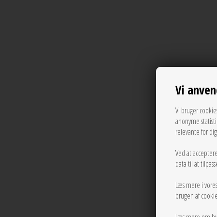
Vi anven
Vi bruger cookie
anonyme statist
relevante for di
Ved at acceptere
data til at tilpa
Læs mere i vore
brugen af cookie