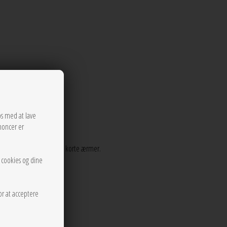
os med at lave
noncer er
rund halsudskæring, samt korte ærmer.
r cookies og dine
or at acceptere