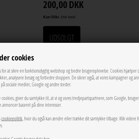
200,00
DKK
UDSOLGT
LÆG I KURVEN
der cookies
s for at sikre en funktionsdygtig webshop og bedre brugeroplevelse. Cookies hjælper 
Tilføj til Ønskeskyen
ikker, analysere besøg og forbedre shoppen. De sikrer også, at vores kampagner og an
g på sociale medier, Google og andre steder.
Sød ternet smock tee i en let blød bomuldskvalitet, med 
 cookies, giver du samtykke til, at vi og vores tredjepartspartnere, som Google, bruge
Mål Str. 38:
sse annoncer baseret på dine interesser.
Brystomkreds: 80 cm - kan udvides i elastikken
Længde: 50 cm
s
cookiepolitik
, hvor du også kan ændre eller trække dit samtykke tilbage. Klik videre f
s.