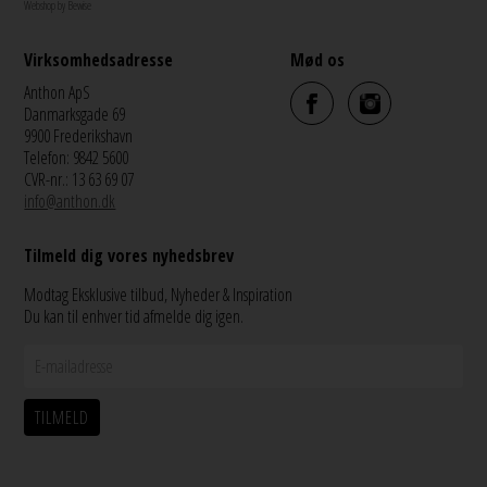
Webshop by Bewise
Virksomhedsadresse
Mød os
Anthon ApS
Danmarksgade 69
9900 Frederikshavn
Telefon: 9842 5600
CVR-nr.: 13 63 69 07
info@anthon.dk
Tilmeld dig vores nyhedsbrev
Modtag Eksklusive tilbud, Nyheder & Inspiration
Du kan til enhver tid afmelde dig igen.