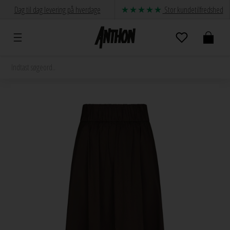
Dag til dag levering på hverdage
Stor kundetilfredshed