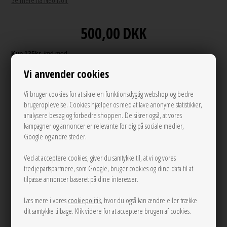
Se mere fra Neo Noir
500,00
DKK
Vi anvender cookies
Andre varianter
Vi bruger cookies for at sikre en funktionsdygtig webshop og bedre
brugeroplevelse. Cookies hjælper os med at lave anonyme statistikker,
analysere besøg og forbedre shoppen. De sikrer også, at vores
kampagner og annoncer er relevante for dig på sociale medier,
Google og andre steder.
Ved at acceptere cookies, giver du samtykke til, at vi og vores
tredjepartspartnere, som Google, bruger cookies og dine data til at
34
36
38
tilpasse annoncer baseret på dine interesser.
Læs mere i vores
cookiepolitik
, hvor du også kan ændre eller trække
LÆG I KURVEN
dit samtykke tilbage. Klik videre for at acceptere brugen af cookies.