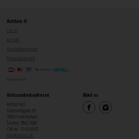
Anthon ©
Om os
Kontakt
Handelsbetingelser
Persondatapolitik
Webshop by Bewise
Virksomhedsadresse
Mød os
Anthon ApS
Danmarksgade 69
9900 Frederikshavn
Telefon: 9842 5600
CVR-nr.: 13 63 69 07
info@anthon.dk