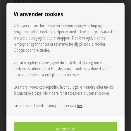
Se mere fra Boii Studios
Vi anvender cookies
400,00
DKK
Vi bruger cookies for at sikre en funktionsdygtig webshop og bedre
brugeroplevelse. Cookies hjælper os med at lave anonyme statistikker,
analysere besøg og forbedre shoppen. De sikrer også, at vores
kampagner og annoncer er relevante for dig på sociale medier,
L/XL
XS/S
S/M
Google og andre steder.
LÆG I KURVEN
Ved at acceptere cookies, giver du samtykke til, at vi og vores
tredjepartspartnere, som Google, bruger cookies og dine data til at
tilpasse annoncer baseret på dine interesser.
Tilføj til Ønskeskyen
Læs mere i vores
cookiepolitik
, hvor du også kan ændre eller trække
Brun strik/sweat/bluse fra Boii Studios med en løs pasform og brede ærmer i
dit samtykke tilbage. Klik videre for at acceptere brugen af cookies.
den blødeste kvalitet.
Læs mere om hvordan Google bruger data
her
.
Mål Str. S/M:
Brystomkreds: 114 cm
Længde: 57 cm