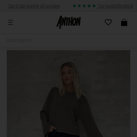
Dag til dag levering på hverdage
Stor kundetilfredshed