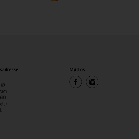
sadresse
Mød os
 69
havn
5600
69 07
k