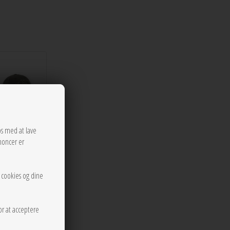
os med at lave
noncer er
r cookies og dine
or at acceptere