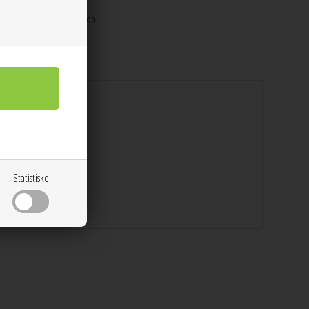
NI-logo og justerbar strop.
Statistiske