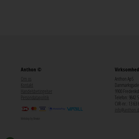
Anthon ©
Virksomhed
Om os
Anthon ApS
Kontakt
Danmarksgade
Handelsbetingelser
9900 Frederiks
Persondatapolitik
Telefon: 9842 
CVR-nr.: 13 63 
info@anthon.d
Webshop by Bewise