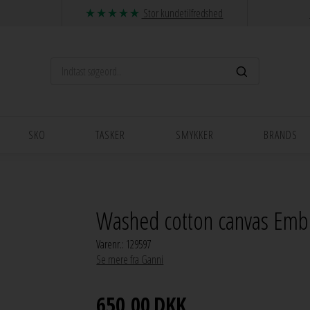
Stor kundetilfredshed
SKO
TASKER
SMYKKER
BRANDS
Washed cotton canvas Emb
Varenr.:
129597
Se mere fra Ganni
650,00
DKK