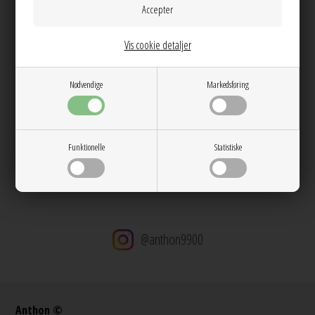
Info
Spørg til varen
Levering
Vis cookie detaljer
Farve:
Ivory
Materiale:
Polyester
Nødvendige
Markedsføring
Dag til dag levering på hverdage
14 dages returret
Stor kundetilfredshed
Funktionelle
Statistiske
Gratis ombytning
Gratis fragt v. køb over 600 DKK
@anthon9900
Anthon ©