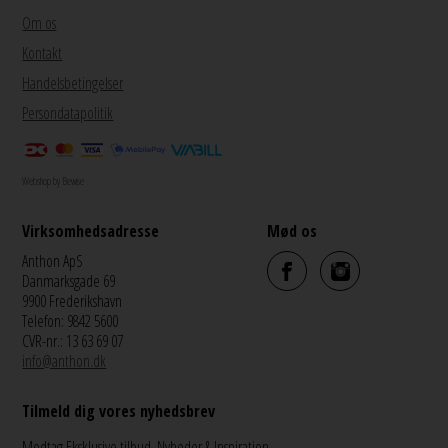
Om os
Kontakt
Handelsbetingelser
Persondatapolitik
Webshop by Bewise
Virksomhedsadresse
Mød os
Anthon ApS
Danmarksgade 69
9900 Frederikshavn
Telefon: 9842 5600
CVR-nr.: 13 63 69 07
info@anthon.dk
Tilmeld dig vores nyhedsbrev
Modtag Eksklusive tilbud, Nyheder & Inspiration