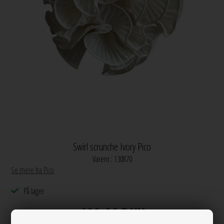
Swirl scrunche Ivory Pico
Varenr.:
130870
Se mere fra Pico
På lager
100,00
DKK