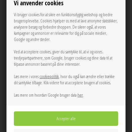
Vi anvender cookies
Vi bruger cookies for at sikre en funktionsdygtig webshop og bedre
Andre varianter
brugeroplevelse. Cookies hjælper os med at lave anonyme statistikker,
analysere besøg og forbedre shoppen. De sikrer også, at vores
kampagner og annoncer er relevante for dig på sociale medier,
Google og andre steder.
Ved at acceptere cookies, giver du samtykke til, at vi og vores
tredjepartspartnere, som Google, bruger cookies og dine data til at
tilpasse annoncer baseret på dine interesser.
Læs mere i vores
cookiepolitik
, hvor du også kan ændre eller trække
LÆG I KURVEN
dit samtykke tilbage. Klik videre for at acceptere brugen af cookies.
Tilføj til Ønskeskyen
Læs mere om hvordan Google bruger data
her
.
Tilføj et strejf af elegance til din hverdagsstil med denne delikate scrunchie i
swirl-look. Blød, elastisk og ubesværet elegant - perfekt til at pynte din
hestehale eller dit håndled.