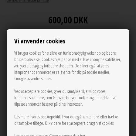
Se mere fra Haute Lamitie
600,00
DKK
Vi anvender cookies
Andre varianter
Vi bruger cookies for at sikre en funktionsdygtig webshop og bedre
brugeroplevelse. Cookies hjælper os med at lave anonyme statistikker,
analysere besøg og forbedre shoppen. De sikrer også, at vores
kampagner og annoncer er relevante for dig på sociale medier,
Google og andre steder.
Ved at acceptere cookies, giver du samtykke til, at vi og vores
tredjepartspartnere, som Google, bruger cookies og dine data til at
tilpasse annoncer baseret på dine interesser.
S
M
Læs mere i vores
cookiepolitik
, hvor du også kan ændre eller trække
LÆG I KURVEN
dit samtykke tilbage. Klik videre for at acceptere brugen af cookies.
Læs mere om hvordan Google bruger data
her
.