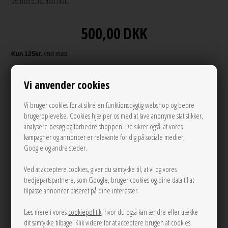
Se mere fra Neo Noir
500,00
DKK
Andre varianter
Vi anvender cookies
Vi bruger cookies for at sikre en funktionsdygtig webshop og bedre
brugeroplevelse. Cookies hjælper os med at lave anonyme statistikker,
analysere besøg og forbedre shoppen. De sikrer også, at vores
kampagner og annoncer er relevante for dig på sociale medier,
Google og andre steder.
Ved at acceptere cookies, giver du samtykke til, at vi og vores
tredjepartspartnere, som Google, bruger cookies og dine data til at
UDSOLGT
tilpasse annoncer baseret på dine interesser.
Læs mere i vores
cookiepolitik
, hvor du også kan ændre eller trække
LÆG I KURVEN
dit samtykke tilbage. Klik videre for at acceptere brugen af cookies.