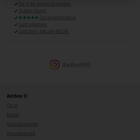
Dag til dag levering på hverdage
14 dages returret
Stor kundetilfredshed
Gratis ombytning
Gratis fragt v. køb over 600 DKK
@anthon9900
Anthon ©
Om os
Kontakt
Handelsbetingelser
Persondatapolitik