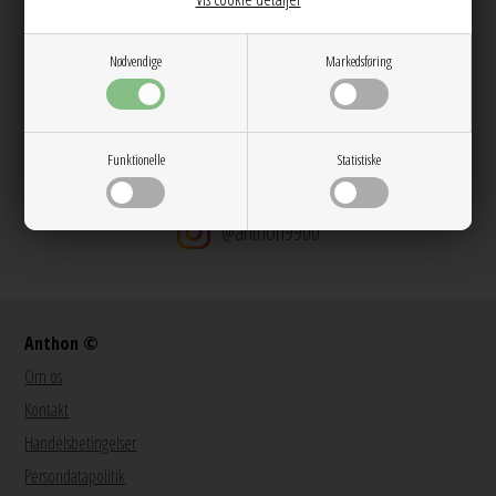
Dag til dag levering på hverdage
14 dages returret
Nødvendige
Markedsføring
Stor kundetilfredshed
Gratis ombytning
Gratis fragt v. køb over 600 DKK
Funktionelle
Statistiske
@anthon9900
Anthon ©
Om os
Kontakt
Handelsbetingelser
Persondatapolitik