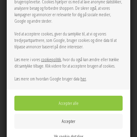
brugeroplevelse. Cookies hjælper os med at lave anonyme statistikker,
100,00
DKK
analysere besøg og forbedre shoppen. De sikrer også, at vores
kampagner og annoncer er relevante for dig på sociale medier,
Google og andre steder.
Ved at acceptere cookies, giver du samtykke til, at vi og vores
LÆG I KURVEN
tredjepartspartnere, som Google, bruger cookies og dine data til at
tilpasse annoncer baseret på dine interesser.
Tilføj til Ønskeskyen
Læs mere i vores
cookiepolitik
, hvor du også kan ændre eller trække
Off White Satin Rose String fra Becksöndergaard med klemme og
dit samtykke tilbage. Klik videre for at acceptere brugen af cookies.
sikkerhedsnål bagpå, så den både kan bruges som halskæde og broche.
Læs mere om hvordan Google bruger data
her
.
Info
Spørg til varen
Levering
Farver: Off White
Materiale: Satin
Længde på snor: 108 cm
Diameter på blomst: 8,5 cm
Vis cookie detaljer