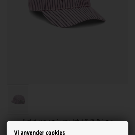
Printed nylon cap Cameo Pink B3020038 Ganni
Varenr.:
130867
Vi anvender cookies