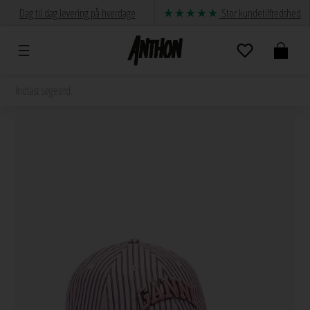
Dag til dag levering på hverdage
Stor kundetilfredshed