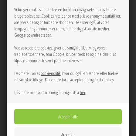
Se mere fra Ganni
Vi bruger cookies for at sikre en funktionsdygtig webshop og bedre
brugeroplevelse. Cookies hjælper os med at lave anonyme statistikker,
775,00
DKK
analysere besøg og forbedre shoppen. De sikrer også, at vores
kampagner og annoncer er relevante for dig på sociale medier,
Google og andre steder.
Ved at acceptere cookies, giver du samtykke til, at vi og vores
UDSOLGT
tredjepartspartnere, som Google, bruger cookies og dine data til at
tilpasse annoncer baseret på dine interesser.
LÆG I KURVEN
Læs mere i vores
cookiepolitik
, hvor du også kan ændre eller trække
dit samtykke tilbage. Klik videre for at acceptere brugen af cookies.
Tilføj til Ønskeskyen
Læs mere om hvordan Google bruger data
her
.
Cool lyserød stribet cap fra Ganni i en glat shiny kvalitet med tykt broderet
Ganni logo, samt sølvspænde lukning.
Info
Spørg til varen
Levering