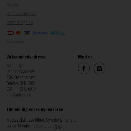
Kontakt
Handelsbetingelser
Persondatapolitik
Webshop by Bewise
Virksomhedsadresse
Mød os
Anthon ApS
Danmarksgade 69
9900 Frederikshavn
Telefon: 9842 5600
CVR-nr.: 13 63 69 07
info@anthon.dk
Tilmeld dig vores nyhedsbrev
Modtag Eksklusive tilbud, Nyheder & Inspiration
Du kan til enhver tid afmelde dig igen.