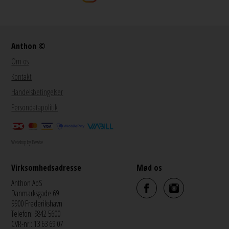
Anthon ©
Om os
Kontakt
Handelsbetingelser
Persondatapolitik
Webshop by Bewise
Virksomhedsadresse
Mød os
Anthon ApS
Danmarksgade 69
9900 Frederikshavn
Telefon: 9842 5600
CVR-nr.: 13 63 69 07