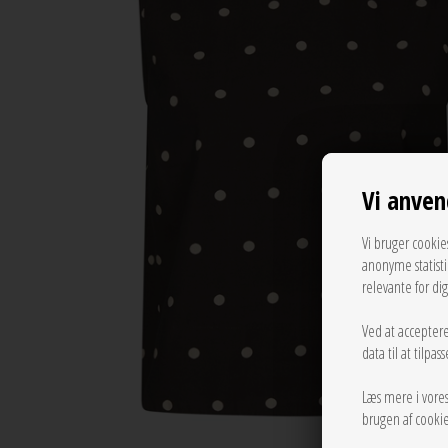
Vi anven
Vi bruger cookie
anonyme statist
relevante for di
Ved at acceptere
data til at tilpa
Læs mere i vore
brugen af cookie