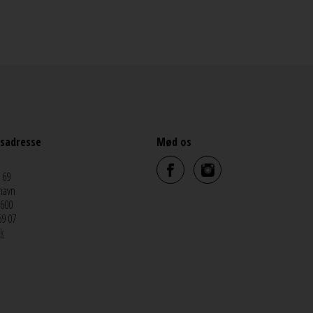
sadresse
Mød os
 69
havn
5600
69 07
k