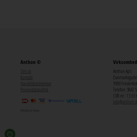
Anthon ©
Virksomhed
Om os
Anthon ApS
Kontakt
Danmarksgade
Handelsbetingelser
9900 Frederiks
Persondatapolitik
Telefon: 9842 
CVR-nr.: 13 63 
info@anthon.d
Webshop by Bewise