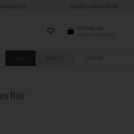
Gratis ombytning
Gratis fragt v. køb over 600 DKK
SHOPPING BAG
Vis kurv · Gå til betaling
SALE
NYHEDER
GAVEKORT
Neo Noir