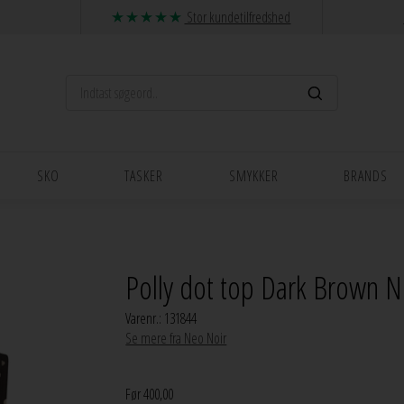
Stor kundetilfredshed
SKO
TASKER
SMYKKER
BRANDS
Polly dot top Dark Brown 
Varenr.:
131844
Se mere fra Neo Noir
Før 400,00