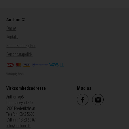
Anthon ©
Om os
Kontakt
Handelsbetingelser
Persondatapolitik
Webshop by Bewise
Virksomhedsadresse
Mød os
Anthon ApS
Danmarksgade 69
9900 Frederikshavn
Telefon: 9842 5600
CVR-nr.: 13 63 69 07
info@anthon.dk