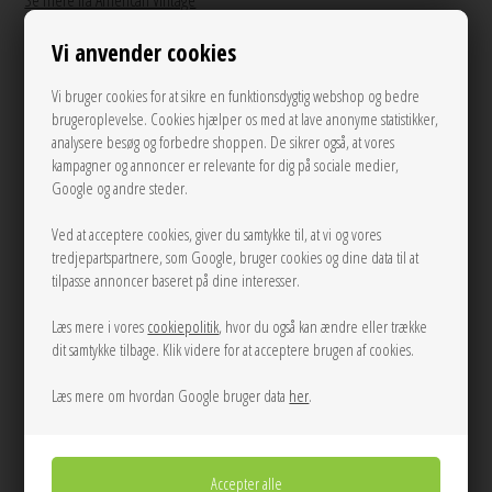
Se mere fra American Vintage
Vi anvender cookies
950,00
DKK
Vi bruger cookies for at sikre en funktionsdygtig webshop og bedre
brugeroplevelse. Cookies hjælper os med at lave anonyme statistikker,
analysere besøg og forbedre shoppen. De sikrer også, at vores
kampagner og annoncer er relevante for dig på sociale medier,
XS/S
M/L
Google og andre steder.
LÆG I KURVEN
Ved at acceptere cookies, giver du samtykke til, at vi og vores
tredjepartspartnere, som Google, bruger cookies og dine data til at
tilpasse annoncer baseret på dine interesser.
Tilføj til Ønskeskyen
Læs mere i vores
cookiepolitik
, hvor du også kan ændre eller trække
Lyseblå meleret denimskjorte fra American Vintage i en let tynd
dit samtykke tilbage. Klik videre for at acceptere brugen af cookies.
denimkvalitet. Skjorten har krave, er let cropped med bredt fit.
Læs mere om hvordan Google bruger data
her
.
Mål Str. XS/S:
Brystomkreds: 148 cm
Længde: 53 cm