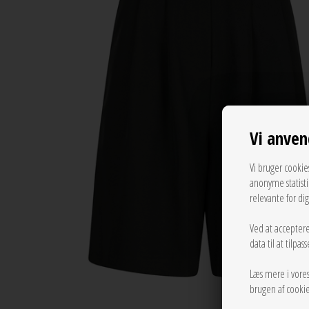
Vi anven
Vi bruger cookie
anonyme statist
relevante for di
Ved at acceptere
data til at tilpa
Læs mere i vore
brugen af cookie