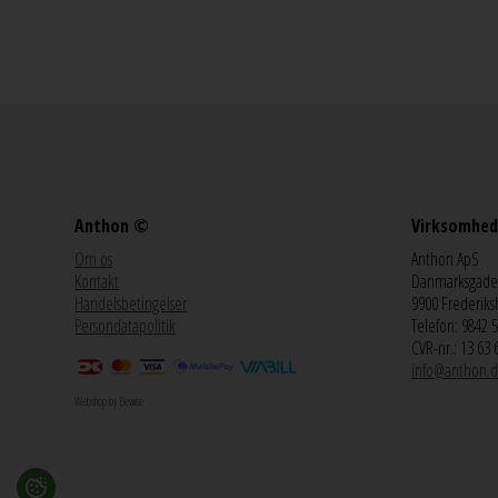
Anthon ©
Virksomhed
Om os
Anthon ApS
Kontakt
Danmarksgade
Handelsbetingelser
9900 Frederiks
Persondatapolitik
Telefon: 9842 
CVR-nr.: 13 63 
info@anthon.d
Webshop by Bewise