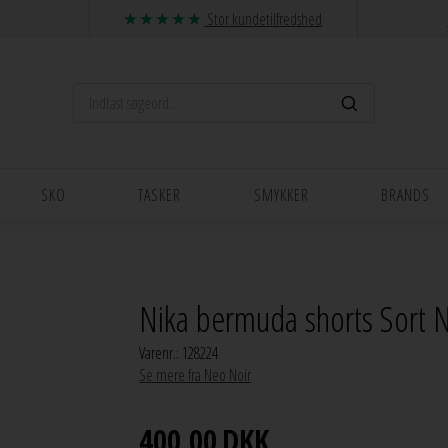
Stor kundetilfredshed
SKO
TASKER
SMYKKER
BRANDS
Nika bermuda shorts Sort 
Varenr.:
128224
Se mere fra Neo Noir
400,00
DKK