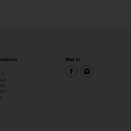
sadresse
Mød os
 69
havn
5600
69 07
k