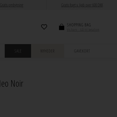
Gratis ombytning
Gratis fragt v. køb over 600 DKK
SHOPPING BAG
Vis kurv · Gå til betaling
SALE
NYHEDER
GAVEKORT
Neo Noir