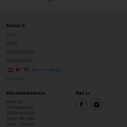
Anthon ©
Om os
Kontakt
Handelsbetingelser
Persondatapolitik
Webshop by Bewise
Virksomhedsadresse
Mød os
Anthon ApS
Danmarksgade 69
9900 Frederikshavn
Telefon: 9842 5600
CVR-nr.: 13 63 69 07