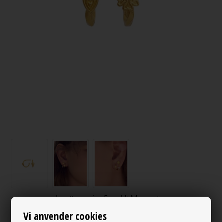
Loretta earring Forgyldt Maanesten
Varenr.:
131871
Vi anvender cookies