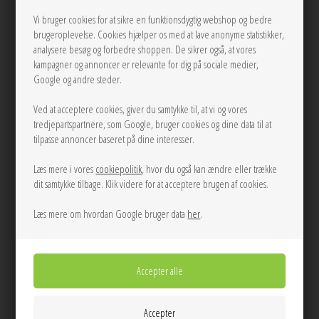
Se mere fra Maanesten
Vi bruger cookies for at sikre en funktionsdygtig webshop og bedre
På lager
brugeroplevelse. Cookies hjælper os med at lave anonyme statistikker,
analysere besøg og forbedre shoppen. De sikrer også, at vores
450,00
DKK
kampagner og annoncer er relevante for dig på sociale medier,
Google og andre steder.
Ved at acceptere cookies, giver du samtykke til, at vi og vores
tredjepartspartnere, som Google, bruger cookies og dine data til at
LÆG I KURVEN
tilpasse annoncer baseret på dine interesser.
Tilføj til Ønskeskyen
Læs mere i vores
cookiepolitik
, hvor du også kan ændre eller trække
dit samtykke tilbage. Klik videre for at acceptere brugen af cookies.
Loretta Øreringe fra Maanesten kurver sig om øret i en elegant omfavnelse
af kærlighed og held. Delikate symboler pryder de små kreoler som en
Læs mere om hvordan Google bruger data
her
.
afdæmpet hyldest til livets små glæder.
Info
Spørg til varen
Levering
Farve:
Forgyldt