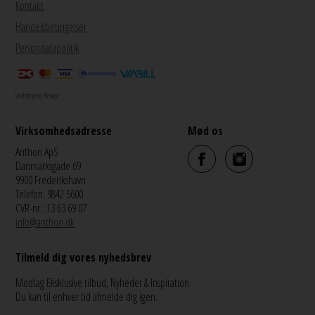
Kontakt
Handelsbetingelser
Persondatapolitik
Webshop by Bewise
Virksomhedsadresse
Mød os
Anthon ApS
Danmarksgade 69
9900 Frederikshavn
Telefon: 9842 5600
CVR-nr.: 13 63 69 07
info@anthon.dk
Tilmeld dig vores nyhedsbrev
Modtag Eksklusive tilbud, Nyheder & Inspiration
Du kan til enhver tid afmelde dig igen.