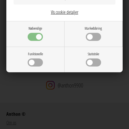
Materiale:
Genanvendt Sterling sølv (925) belagt med 18K guld,
farvet zirconia
Vis cookie detaljer
Mål:
Bredde: 13 mm
Nødvendige
Markedsføring
Dag til dag levering på hverdage
14 dages returret
Stor kundetilfredshed
Gratis ombytning
Funktionelle
Statistiske
Gratis fragt v. køb over 600 DKK
@anthon9900
Anthon ©
Om os