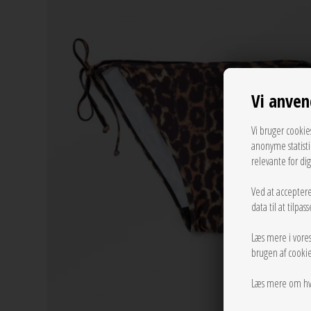
Vi anven
Vi bruger cookie
anonyme statist
relevante for di
Ved at acceptere
data til at tilpa
Læs mere i vore
brugen af cookie
Læs mere om hv