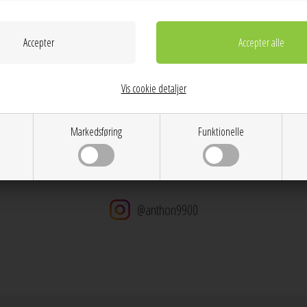
Kvalitet:
Ydre: 85% Polyester, 15% Elastahn Lining: 9
Vask:
Maskinvask 30 grader
Dag til dag levering på hverdage
14 dages returret
Stor kundetilfredshed
Vis cookie detaljer
Gratis ombytning
Gratis fragt v. køb over 600 DKK
Markedsføring
Funktionelle
@anthon9900