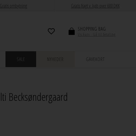
Gratis ombytning
Gratis fragt v. køb over 600 DKK
SHOPPING BAG
Vis kurv · Gå til betaling
SALE
NYHEDER
GAVEKORT
ulti Becksøndergaard