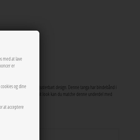
os med at lave
noncer er
r cookies og dine
t bikiniunderdel med et justerbart design. Denne tanga har bindebånd i
 pasform. For at fuldende dit look kan du matche denne underdel med
or at acceptere