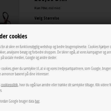
Vælg Størrelse
S
M
der cookies
LÆG I KURVEN
s for at sikre en funktionsdygtig webshop og bedre brugeroplevelse. Cookies hjælper 
ikker, analysere besøg og forbedre shoppen. De sikrer også, at vores kampagner og an
Tilføj til Ønskeskyen
g på sociale medier, Google og andre steder.
 cookies, giver du samtykke til, at vi og vores tredjepartspartnere, som Google, bruge
Leopa Baila Bikini Tanga fra Becksöndergaard er en elegan
sse annoncer baseret på dine interesser.
siderne, så du kan tilpasse størrelsen og opnå en perfekt
den tilhørende bikini top
s
cookiepolitik
, hvor du også kan ændre eller trække dit samtykke tilbage. Klik videre f
s.
Info
Spørg til varen
Levering
ordan Google bruger data
her
.
Farve:
Leopard