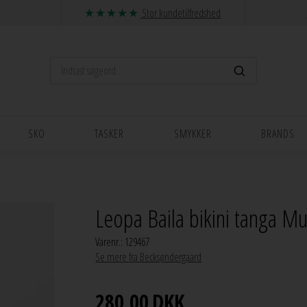
Stor kundetilfredshed
SKO
TASKER
SMYKKER
BRANDS
Leopa Baila bikini tanga M
Varenr.:
129467
Se mere fra Becksøndergaard
280,00
DKK