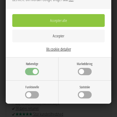
LÆG I KURVEN
Tilføj til Ønskeskyen
Stort smykkeskrin fra Pico med en aftagelig bakke, perfekt til organisering af
ringe og andre smykker.
Vis cookie detaljer
Nødvendige
Markedsføring
Info
Spørg til varen
Levering
Farve:
Rouge
Materiale:
Bomuld & polyester
Funktionelle
Statistiske
Mål:
14,5 x 10 cm
Dag til dag levering på hverdage
14 dages returret
Stor kundetilfredshed