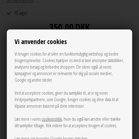
Se mere fra Pico
På lager
350,00
DKK
Vi anvender cookies
Vi bruger cookies for at sikre en funktionsdygtig webshop og bedre
Andre varianter
brugeroplevelse. Cookies hjælper os med at lave anonyme statistikker,
analysere besøg og forbedre shoppen. De sikrer også, at vores
kampagner og annoncer er relevante for dig på sociale medier,
Google og andre steder.
Ved at acceptere cookies, giver du samtykke til, at vi og vores
tredjepartspartnere, som Google, bruger cookies og dine data til at
tilpasse annoncer baseret på dine interesser.
Læs mere i vores
cookiepolitik
, hvor du også kan ændre eller trække
dit samtykke tilbage. Klik videre for at acceptere brugen af cookies.
Læs mere om hvordan Google bruger data
her
.