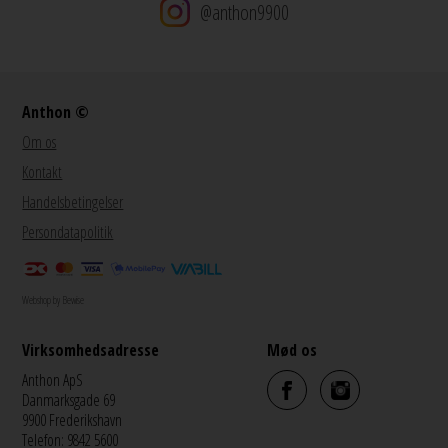
@anthon9900
Anthon ©
Om os
Kontakt
Handelsbetingelser
Persondatapolitik
Webshop by Bewise
Virksomhedsadresse
Mød os
Anthon ApS
Danmarksgade 69
9900 Frederikshavn
Telefon: 9842 5600