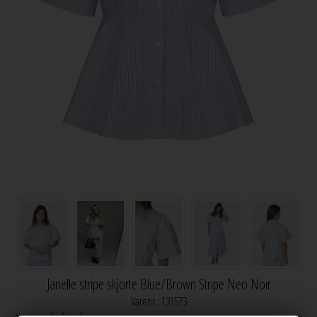
Janelle stripe skjorte Blue/Brown Stripe Neo Noir
Varenr.:
131573