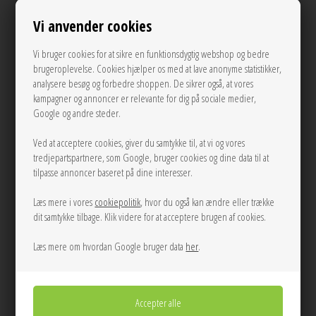
Se mere fra Neo Noir
Vi anvender cookies
500,00
DKK
Vi bruger cookies for at sikre en funktionsdygtig webshop og bedre
brugeroplevelse. Cookies hjælper os med at lave anonyme statistikker,
analysere besøg og forbedre shoppen. De sikrer også, at vores
kampagner og annoncer er relevante for dig på sociale medier,
34
38
Google og andre steder.
Ved at acceptere cookies, giver du samtykke til, at vi og vores
LÆG I KURVEN
tredjepartspartnere, som Google, bruger cookies og dine data til at
tilpasse annoncer baseret på dine interesser.
Tilføj til Ønskeskyen
Læs mere i vores
cookiepolitik
, hvor du også kan ændre eller trække
dit samtykke tilbage. Klik videre for at acceptere brugen af cookies.
Lyseblå/hvid/Brun stribet skjorte bluse fra Neo Noir med figusyet snit.
Læs mere om hvordan Google bruger data
her
.
Mål Str. 38:
Brystomkreds: 92 cm
Længde: 63 cm