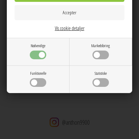
Info
Spørg til varen
Levering
Farve:
Blue / Brown Stripe
Vis cookie detaljer
Kvalitet:
70% Bomuld, 27% Nylon, 3% Elasthan
Vask:
Skånevask 30 grader
Pasform:
Figursyet
Nødvendige
Markedsføring
Model str:
Modellen har str. 36 på
Dag til dag levering på hverdage
14 dages returret
Funktionelle
Statistiske
Stor kundetilfredshed
Gratis ombytning
Gratis fragt v. køb over 600 DKK
@anthon9900