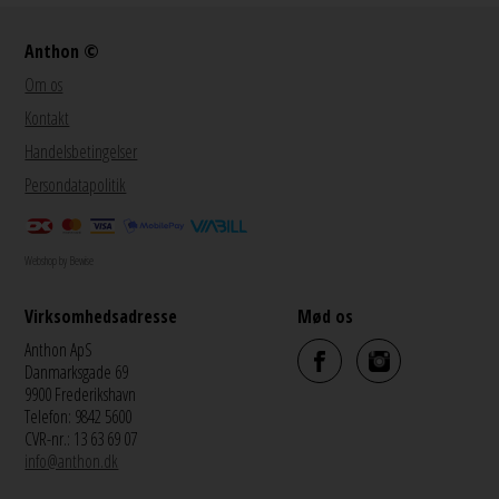
Anthon ©
Om os
Kontakt
Handelsbetingelser
Persondatapolitik
Webshop by Bewise
Virksomhedsadresse
Mød os
Anthon ApS
Danmarksgade 69
9900 Frederikshavn
Telefon: 9842 5600
CVR-nr.: 13 63 69 07
info@anthon.dk