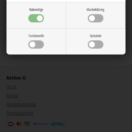
Stor kundetilfredshed
Nødvendige
Markedsføring
Gratis ombytning
Gratis fragt v. køb over 600 DKK
Funktionelle
Statistiske
@anthon9900
Anthon ©
Om os
Kontakt
Handelsbetingelser
Persondatapolitik