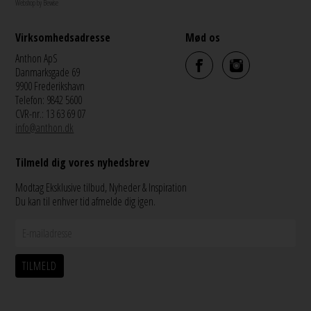
Webshop by Bewise
Virksomhedsadresse
Mød os
Anthon ApS
Danmarksgade 69
9900 Frederikshavn
Telefon: 9842 5600
CVR-nr.: 13 63 69 07
info@anthon.dk
Tilmeld dig vores nyhedsbrev
Modtag Eksklusive tilbud, Nyheder & Inspiration
Du kan til enhver tid afmelde dig igen.