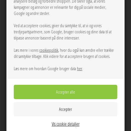
Se mere fra Oval Square
analysere besøg og forbedre shoppen. De sikrer også, at vores
kampagner og annoncer er relevante for dig på sociale medier,
På lager
Google og andre steder.
Før 550,00
Ved at acceptere cookies, giver du samtykke til, at vi og vores
300,00
DKK
tredjepartspartnere, som Google, bruger cookies og dine data til at
tilpasse annoncer baseret på dine interesser.
Læs mere i vores
cookiepolitik
, hvor du også kan ændre eller trække
dit samtykke tilbage. Klik videre for at acceptere brugen af cookies.
LÆG I KURVEN
Læs mere om hvordan Google bruger data
her
.
Tilføj til Ønskeskyen
Info
Spørg til varen
Levering
Dag til dag levering på hverdage
Vis cookie detaljer
14 dages returret