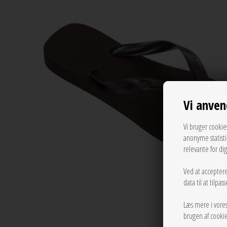
Vi anven
Vi bruger cookie
anonyme statist
relevante for di
Ved at acceptere
data til at tilpa
Læs mere i vore
brugen af cookie