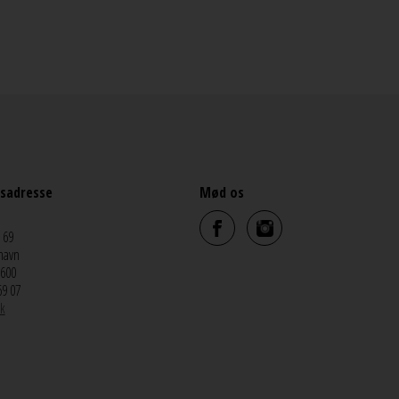
sadresse
Mød os
 69
havn
5600
69 07
k