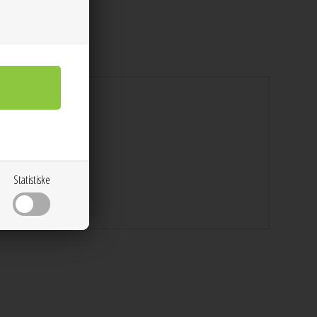
lit + logo på remmene.
Statistiske