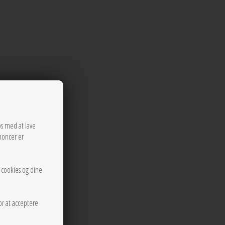
os med at lave
noncer er
r cookies og dine
or at acceptere