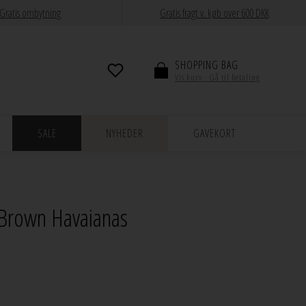
Gratis ombytning
Gratis fragt v. køb over 600 DKK
SHOPPING BAG
Vis kurv · Gå til betaling
SALE
NYHEDER
GAVEKORT
 Brown Havaianas