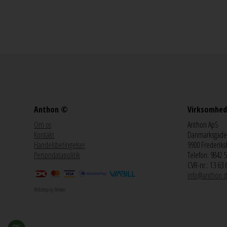
Anthon ©
Virksomhed
Om os
Anthon ApS
Kontakt
Danmarksgade
Handelsbetingelser
9900 Frederiks
Persondatapolitik
Telefon: 9842 
CVR-nr.: 13 63 
info@anthon.d
Webshop by Bewise