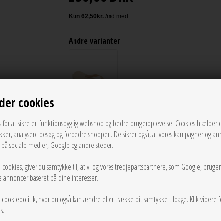
Andre varianter
der cookies
s for at sikre en funktionsdygtig webshop og bedre brugeroplevelse. Cookies hjælper 
ikker, analysere besøg og forbedre shoppen. De sikrer også, at vores kampagner og an
UDSOLGT
g på sociale medier, Google og andre steder.
 cookies, giver du samtykke til, at vi og vores tredjepartspartnere, som Google, bruge
LÆG I KURVEN
sse annoncer baseret på dine interesser.
s
cookiepolitik
, hvor du også kan ændre eller trække dit samtykke tilbage. Klik videre f
Tilføj til Ønskeskyen
s.