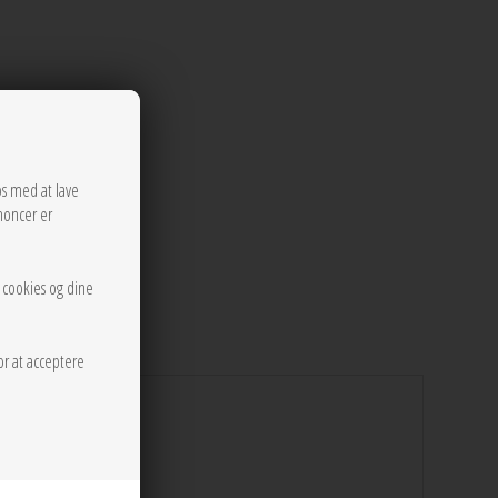
os med at lave
noncer er
r cookies og dine
or at acceptere