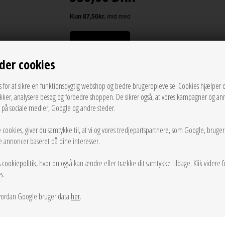
UDSOLGT
der cookies
LÆG I KURVEN
s for at sikre en funktionsdygtig webshop og bedre brugeroplevelse. Cookies hjælper 
ikker, analysere besøg og forbedre shoppen. De sikrer også, at vores kampagner og an
g på sociale medier, Google og andre steder.
Tilføj til Ønskeskyen
 cookies, giver du samtykke til, at vi og vores tredjepartspartnere, som Google, bruge
sse annoncer baseret på dine interesser.
Info
Spørg til varen
Levering
s
cookiepolitik
, hvor du også kan ændre eller trække dit samtykke tilbage. Klik videre f
s.
Dag til dag levering på hverdage
ordan Google bruger data
her
.
14 dages returret
Stor kundetilfredshed