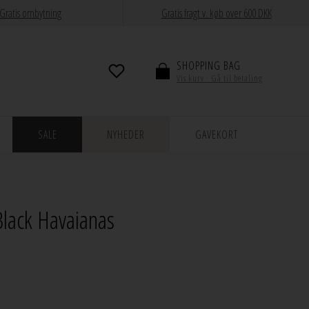
Gratis ombytning
Gratis fragt v. køb over 600 DKK
SHOPPING BAG
Vis kurv · Gå til betaling
SALE
NYHEDER
GAVEKORT
Black Havaianas