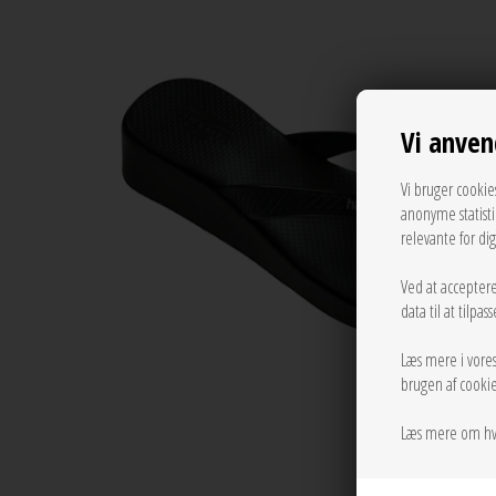
Vi anven
Vi bruger cookie
anonyme statist
relevante for di
Ved at acceptere
data til at tilpa
Læs mere i vore
brugen af cookie
Læs mere om hv