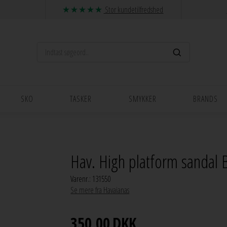
Stor kundetilfredshed
SKO
TASKER
SMYKKER
BRANDS
Hav. High platform sandal 
Varenr.:
131550
Se mere fra Havaianas
350,00
DKK