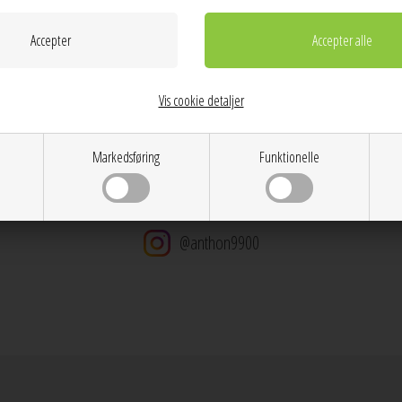
Gratis ombytning
Gratis fragt v. køb over 600 DKK
Vis cookie detaljer
Markedsføring
Funktionelle
@anthon9900