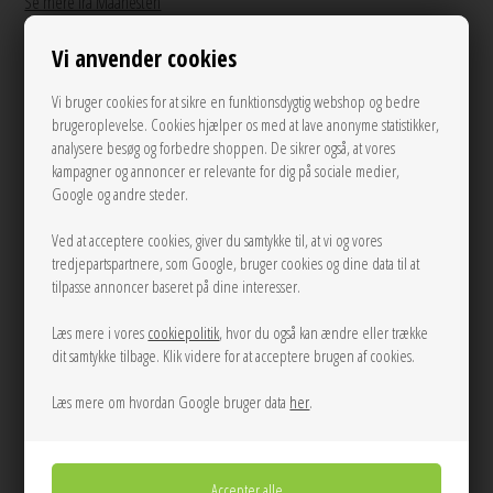
Se mere fra Maanesten
Vi anvender cookies
Før 850,00
510,00
DKK
Vi bruger cookies for at sikre en funktionsdygtig webshop og bedre
brugeroplevelse. Cookies hjælper os med at lave anonyme statistikker,
analysere besøg og forbedre shoppen. De sikrer også, at vores
kampagner og annoncer er relevante for dig på sociale medier,
Google og andre steder.
UDSOLGT
Ved at acceptere cookies, giver du samtykke til, at vi og vores
tredjepartspartnere, som Google, bruger cookies og dine data til at
LÆG I KURVEN
tilpasse annoncer baseret på dine interesser.
Læs mere i vores
cookiepolitik
, hvor du også kan ændre eller trække
Tilføj til Ønskeskyen
dit samtykke tilbage. Klik videre for at acceptere brugen af cookies.
Læs mere om hvordan Google bruger data
her
.
Prehnitten er en drømmesten, som er dybt forbundet med hjertechakraet.
Den tillader dig at nå dybder langt uden for vores forestillingsevne og er
derfor fantastisk at bruge under meditation. Prehnitten vibrerer i en meget
beskyttende energi og er med til at skabe lethed og flow til dit liv. Dette er