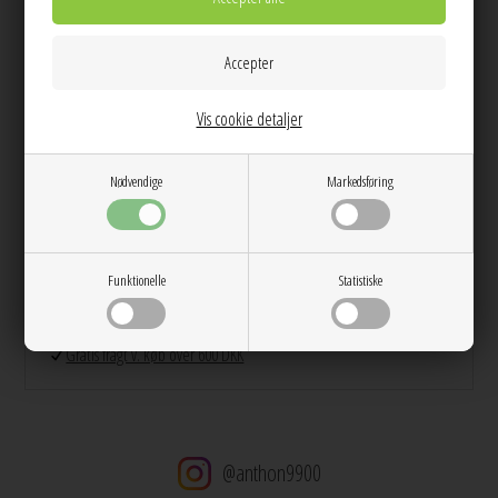
et energiredskab, som jeg vil anbefale, hvis du ønsker at nå længere ind i
dine drømme, skabe ro og tillid til din personlige rejse.
Vis cookie detaljer
Info
Spørg til varen
Levering
Nødvendige
Markedsføring
Farver: Forgyldt - Prehnit
Materiale: Sterling sølv (925) belagt med 18 karats guld, Prehnit
Dag til dag levering på hverdage
14 dages returret
Funktionelle
Statistiske
Stor kundetilfredshed
Gratis ombytning
Gratis fragt v. køb over 600 DKK
@anthon9900