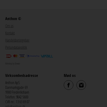
Anthon ©
Om os
Kontakt
Handelsbetingelser
Persondatapolitik
Webshop by Bewise
Virksomhedsadresse
Mød os
Anthon ApS
Danmarksgade 69
9900 Frederikshavn
Telefon: 9842 5600
CVR-nr.: 13 63 69 07
info@anthon.dk