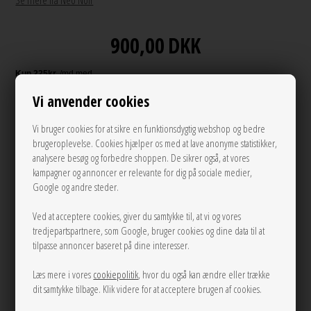
Se mere fra Neo Noir
900,00
DKK
Vi anvender cookies
Andre varianter
Vi bruger cookies for at sikre en funktionsdygtig webshop og bedre
brugeroplevelse. Cookies hjælper os med at lave anonyme statistikker,
analysere besøg og forbedre shoppen. De sikrer også, at vores
kampagner og annoncer er relevante for dig på sociale medier,
Google og andre steder.
Ved at acceptere cookies, giver du samtykke til, at vi og vores
tredjepartspartnere, som Google, bruger cookies og dine data til at
34
38
tilpasse annoncer baseret på dine interesser.
Læs mere i vores
cookiepolitik
, hvor du også kan ændre eller trække
LÆG I KURVEN
dit samtykke tilbage. Klik videre for at acceptere brugen af cookies.