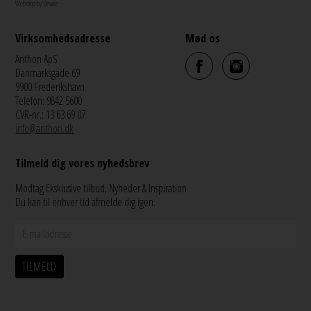
Webshop by Bewise
Virksomhedsadresse
Mød os
Anthon ApS
Danmarksgade 69
9900 Frederikshavn
Telefon: 9842 5600
CVR-nr.: 13 63 69 07
info@anthon.dk
Tilmeld dig vores nyhedsbrev
Modtag Eksklusive tilbud, Nyheder & Inspiration
Du kan til enhver tid afmelde dig igen.