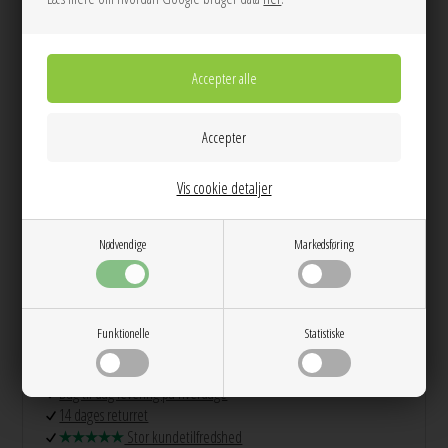
LÆG I KURVEN
Tilføj til Ønskeskyen
Smukt lille lyserødt hjertevedhæng i glas fra Pico.
Køb
Norah halskæden
dertil.
Vis cookie detaljer
Nødvendige
Markedsføring
Info
Spørg til varen
Levering
Farve:
Powder
Materiale:
Glas & messing 24 karat guldbelagt
Funktionelle
Statistiske
Mål:
6x15 mm
Dag til dag levering på hverdage
14 dages returret
Stor kundetilfredshed