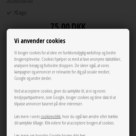
Se mere fra Pico
På lager
75,00
DKK
Vi anvender cookies
Vi bruger cookies for at sikre en funktionsdygtig webshop og bedre
Andre varianter
brugeroplevelse. Cookies hjælper os med at lave anonyme statistikker,
analysere besøg og forbedre shoppen. De sikrer også, at vores
kampagner og annoncer er relevante for dig på sociale medier,
Google og andre steder.
Ved at acceptere cookies, giver du samtykke til, at vi og vores
tredjepartspartnere, som Google, bruger cookies og dine data til at
tilpasse annoncer baseret på dine interesser.
Læs mere i vores
cookiepolitik
, hvor du også kan ændre eller trække
dit samtykke tilbage. Klik videre for at acceptere brugen af cookies.
Læs mere om hvordan Google bruger data
her
.