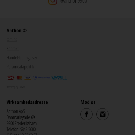
@anthon9900
Anthon ©
Om os
Kontakt
Handelsbetingelser
Persondatapolitik
Webshop by Bewise
Virksomhedsadresse
Mød os
Anthon ApS
Danmarksgade 69
9900 Frederikshavn
Telefon: 9842 5600