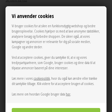
Se mere fra Pico
På lager
Vi anvender cookies
150,00
DKK
Vi bruger cookies for at sikre en funktionsdygtig webshop og bedre
brugeroplevelse. Cookies hjælper os med at lave anonyme statistikker,
analysere besøg og forbedre shoppen. De sikrer også, at vores
kampagner og annoncer er relevante for dig på sociale medier,
Andre varianter
Google og andre steder.
Ved at acceptere cookies, giver du samtykke til, at vi og vores
tredjepartspartnere, som Google, bruger cookies og dine data til at
tilpasse annoncer baseret på dine interesser.
Læs mere i vores
cookiepolitik
, hvor du også kan ændre eller trække
dit samtykke tilbage. Klik videre for at acceptere brugen af cookies.
LÆG I KURVEN
Læs mere om hvordan Google bruger data
her
.
Tilføj til Ønskeskyen