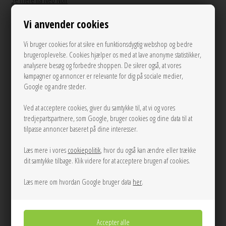
Se mere fra Neo Noir
Vi anvender cookies
400,00
DKK
Vi bruger cookies for at sikre en funktionsdygtig webshop og bedre
brugeroplevelse. Cookies hjælper os med at lave anonyme statistikker,
analysere besøg og forbedre shoppen. De sikrer også, at vores
kampagner og annoncer er relevante for dig på sociale medier,
34
36
38
Google og andre steder.
LÆG I KURVEN
Ved at acceptere cookies, giver du samtykke til, at vi og vores
tredjepartspartnere, som Google, bruger cookies og dine data til at
tilpasse annoncer baseret på dine interesser.
Tilføj til Ønskeskyen
Læs mere i vores
cookiepolitik
, hvor du også kan ændre eller trække
Lyseblå stribet poplin skjorte fra Neo Noir med krave, skjult knaplukning,
dit samtykke tilbage. Klik videre for at acceptere brugen af cookies.
korte let puffede ærmer, samt rynkedetaljer i siderne.
Læs mere om hvordan Google bruger data
her
.
Mål Str. 38:
Brystomkreds: 100 cm
Længde: 57 cm