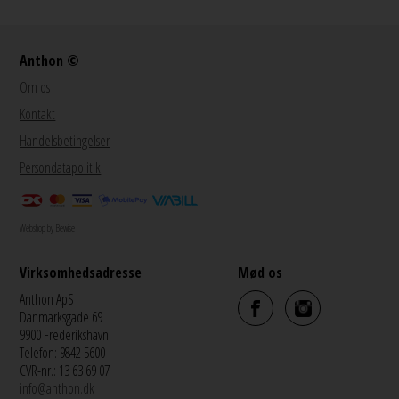
Anthon ©
Om os
Kontakt
Handelsbetingelser
Persondatapolitik
Webshop by Bewise
Virksomhedsadresse
Mød os
Anthon ApS
Danmarksgade 69
9900 Frederikshavn
Telefon: 9842 5600
CVR-nr.: 13 63 69 07
info@anthon.dk