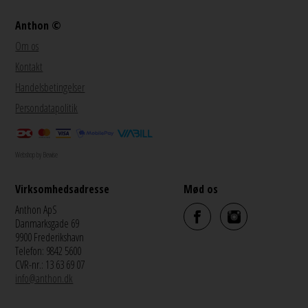
Anthon ©
Om os
Kontakt
Handelsbetingelser
Persondatapolitik
Webshop by Bewise
Virksomhedsadresse
Mød os
Anthon ApS
Danmarksgade 69
9900 Frederikshavn
Telefon: 9842 5600
CVR-nr.: 13 63 69 07
info@anthon.dk