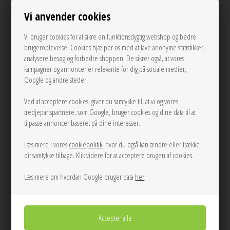
Se mere fra Pico
Vi anvender cookies
På lager
Vi bruger cookies for at sikre en funktionsdygtig webshop og bedre
75,00
DKK
brugeroplevelse. Cookies hjælper os med at lave anonyme statistikker,
analysere besøg og forbedre shoppen. De sikrer også, at vores
kampagner og annoncer er relevante for dig på sociale medier,
Google og andre steder.
Andre varianter
Ved at acceptere cookies, giver du samtykke til, at vi og vores
tredjepartspartnere, som Google, bruger cookies og dine data til at
tilpasse annoncer baseret på dine interesser.
Læs mere i vores
cookiepolitik
, hvor du også kan ændre eller trække
dit samtykke tilbage. Klik videre for at acceptere brugen af cookies.
Læs mere om hvordan Google bruger data
her
.
LÆG I KURVEN
Tilføj til Ønskeskyen