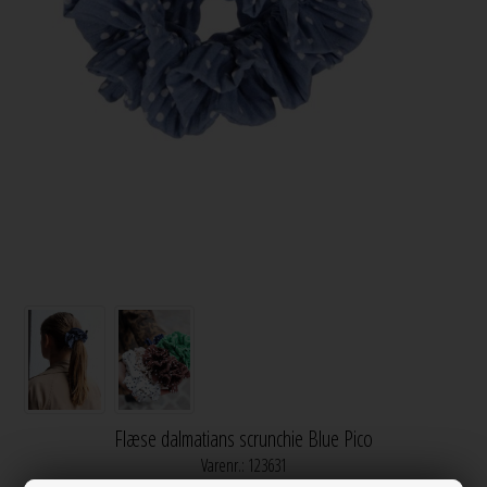
Flæse dalmatians scrunchie Blue Pico
Varenr.:
123631