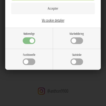
Klassisk blå plisse hårscrunchie fra Pico med hvide dots.
Vis cookie detaljer
Info
Spørg til varen
Levering
Nødvendige
Markedsføring
Farver: Blue
Dag til dag levering på hverdage
14 dages returret
Funktionelle
Statistiske
Stor kundetilfredshed
Gratis ombytning
Gratis fragt v. køb over 600 DKK
@anthon9900