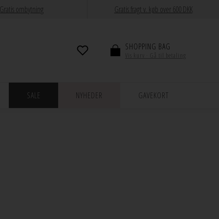
Gratis ombytning
Gratis fragt v. køb over 600 DKK
SHOPPING BAG
Vis kurv · Gå til betaling
SALE
NYHEDER
GAVEKORT