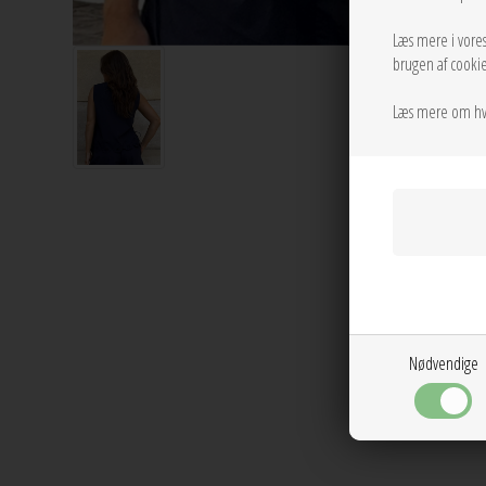
Læs mere i vore
brugen af cookie
Læs mere om hv
Nødvendige