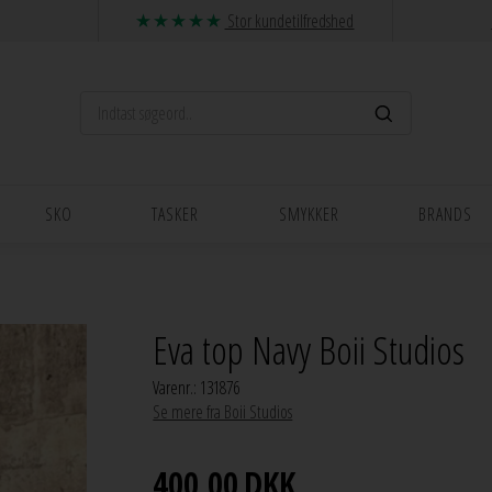
Stor kundetilfredshed
SKO
TASKER
SMYKKER
BRANDS
Eva top Navy Boii Studios
Varenr.:
131876
Se mere fra Boii Studios
400,00
DKK