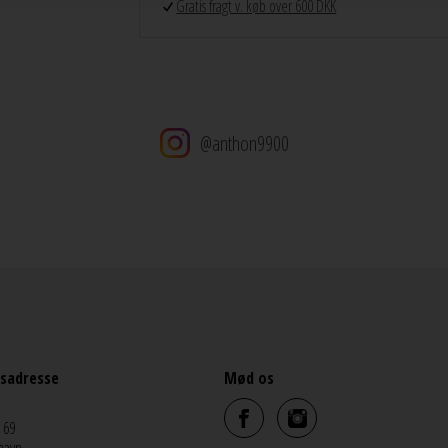
Gratis fragt v. køb over 600 DKK
@anthon9900
sadresse
Mød os
 69