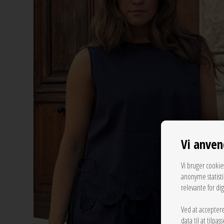
Vi anven
Vi bruger cookie
anonyme statist
relevante for di
Ved at acceptere
data til at tilpa