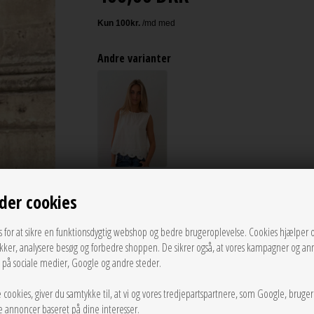
Andre varianter
Vælg Størrelse
der cookies
XS
s for at sikre en funktionsdygtig webshop og bedre brugeroplevelse. Cookies hjælper 
ikker, analysere besøg og forbedre shoppen. De sikrer også, at vores kampagner og an
LÆG I KURVEN
g på sociale medier, Google og andre steder.
 cookies, giver du samtykke til, at vi og vores tredjepartspartnere, som Google, bruge
Tilføj til Ønskeskyen
sse annoncer baseret på dine interesser.