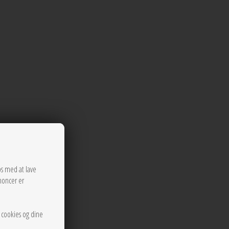
os med at lave
noncer er
r cookies og dine