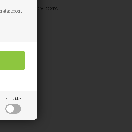
samt revneåbning med snøre i siderne.
or at acceptere
Statistiske