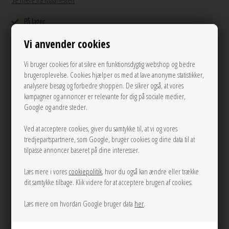
Se mere fra Maanesten
På lager
300,00
DKK
Vi anvender cookies
Vi bruger cookies for at sikre en funktionsdygtig webshop og bedre
brugeroplevelse. Cookies hjælper os med at lave anonyme statistikker,
analysere besøg og forbedre shoppen. De sikrer også, at vores
Andre varianter
kampagner og annoncer er relevante for dig på sociale medier,
Google og andre steder.
Ved at acceptere cookies, giver du samtykke til, at vi og vores
tredjepartspartnere, som Google, bruger cookies og dine data til at
tilpasse annoncer baseret på dine interesser.
Læs mere i vores
cookiepolitik
, hvor du også kan ændre eller trække
dit samtykke tilbage. Klik videre for at acceptere brugen af cookies.
LÆG I KURVEN
Læs mere om hvordan Google bruger data
her
.
Tilføj til Ønskeskyen