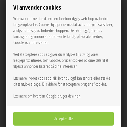
Se mere fra Envii
Vi anvender cookies
750,00
DKK
Vi bruger cookies for at sikre en funktionsdygtig webshop og bedre
brugeroplevelse. Cookies hjælper os med at lave anonyme statistikker,
analysere besøg og forbedre shoppen. De sikrer også, at vores
kampagner og annoncer er relevante for dig på sociale medier,
Google og andre steder.
34
36
38
40
Ved at acceptere cookies, giver du samtykke til, at vi og vores
LÆG I KURVEN
tredjepartspartnere, som Google, bruger cookies og dine data til at
tilpasse annoncer baseret på dine interesser.
Tilføj til Ønskeskyen
Læs mere i vores
cookiepolitik
, hvor du også kan ændre eller trække
dit samtykke tilbage. Klik videre for at acceptere brugen af cookies.
Kort sort figursyet blazer fra Envii med en knapslukning, samt brede ærmer
med indsnævring forneden.
Læs mere om hvordan Google bruger data
her
.
Mål Str. 38:
Brystomkreds: 92 cm
Længde: 57 cm