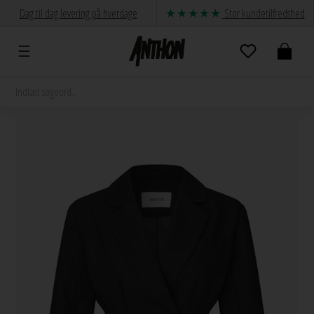
Dag til dag levering på hverdage
Stor kundetilfredshed