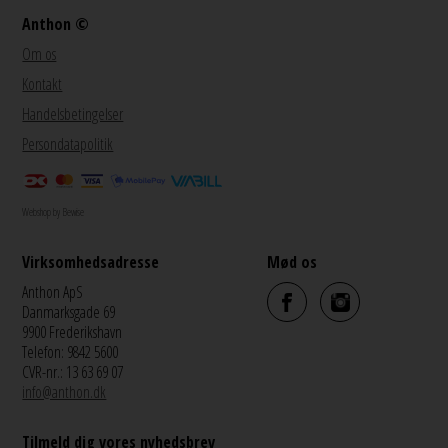
Anthon ©
Om os
Kontakt
Handelsbetingelser
Persondatapolitik
Webshop by Bewise
Virksomhedsadresse
Mød os
Anthon ApS
Danmarksgade 69
9900 Frederikshavn
Telefon: 9842 5600
CVR-nr.: 13 63 69 07
info@anthon.dk
Tilmeld dig vores nyhedsbrev