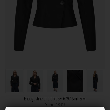
Enaugustine short blazer 6797 Sort Envii
Varenr.:
130913