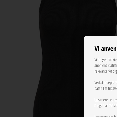
Vi anven
Vi bruger cookie
anonyme statist
relevante for di
Ved at acceptere
data til at tilpa
Læs mere i vore
brugen af cookie