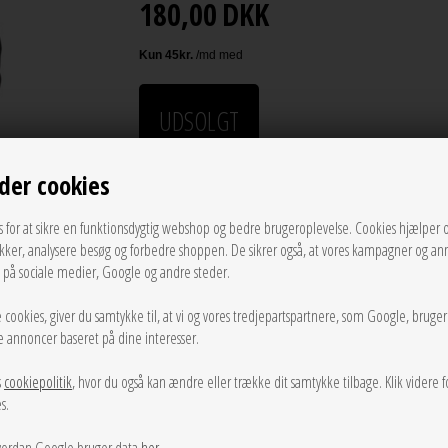
180,00
DKK
UDSOLGT
LÆG I KURVEN
der cookies
s for at sikre en funktionsdygtig webshop og bedre brugeroplevelse. Cookies hjælper 
Tilføj til Ønskeskyen
ikker, analysere besøg og forbedre shoppen. De sikrer også, at vores kampagner og an
g på sociale medier, Google og andre steder.
Tætsiddende rib top fra Gestuz med rund hals.
 cookies, giver du samtykke til, at vi og vores tredjepartspartnere, som Google, bruge
Mål str. M:
sse annoncer baseret på dine interesser.
Bryst omkreds: 74 cm
Længde: 61 cm
s
cookiepolitik
, hvor du også kan ændre eller trække dit samtykke tilbage. Klik videre f
s.