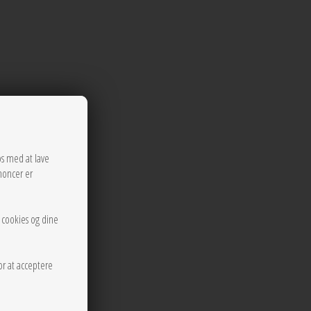
os med at lave
noncer er
r cookies og dine
or at acceptere