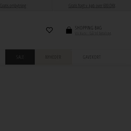
Gratis ombytning
Gratis fragt v. køb over 600 DKK
SHOPPING BAG
Vis kurv · Gå til betaling
SALE
NYHEDER
GAVEKORT