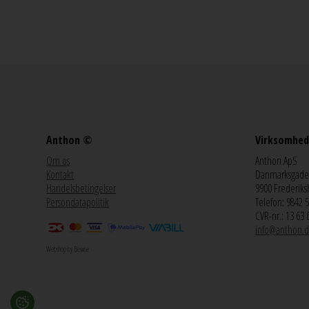
Anthon ©
Virksomhed
Om os
Anthon ApS
Kontakt
Danmarksgade
Handelsbetingelser
9900 Frederiks
Persondatapolitik
Telefon: 9842 
CVR-nr.: 13 63 
info@anthon.d
Webshop by Bewise