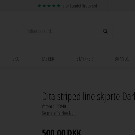
Stor kundetilfredshed
SKO
TASKER
SMYKKER
BRANDS
Dita striped line skjorte D
Varenr.:
130840
Se mere fra Neo Noir
500,00
DKK