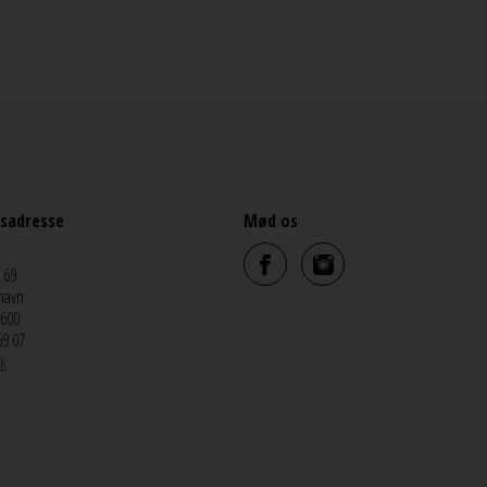
sadresse
Mød os
 69
havn
5600
69 07
k