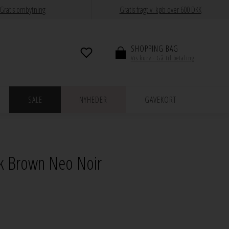
Gratis ombytning
Gratis fragt v. køb over 600 DKK
SHOPPING BAG
Vis kurv · Gå til betaling
SALE
NYHEDER
GAVEKORT
ark Brown Neo Noir