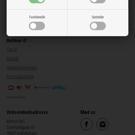
@anthon9900
Funktionelle
Statistiske
Anthon ©
Om os
Kontakt
Handelsbetingelser
Persondatapolitik
Webshop by Bewise
Virksomhedsadresse
Mød os
Anthon ApS
Danmarksgade 69
9900 Frederikshavn