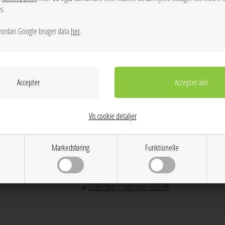
kan benytte den på 2 måder. Placere den sidste del af ørerin
s.
smukke, håndlavede design skaber et unikt og stærkt look, 
ordan Google bruger data
her
.
BEMÆRK:
Prisen er for et sæt
Info
Spørg til varen
Levering
Farver: Sølv
Kvalitet: 925 sterling silver/matt (99% recycled sterling s
Vis cookie detaljer
Mål: 22 x 16 mm
Dag til dag levering på hverdage
Markedsføring
Funktionelle
14 dages returret
Stor kundetilfredshed
Gratis ombytning
Gratis fragt v. køb over 600 DKK