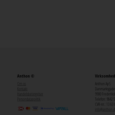
Anthon ©
Virksomhed
Om os
Anthon ApS
Kontakt
Danmarksgade
Handelsbetingelser
9900 Frederiks
Persondatapolitik
Telefon: 9842 
CVR-nr.: 13 63 
info@anthon.d