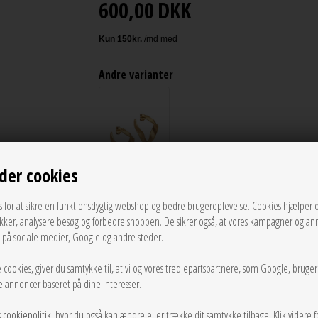
600,00
DKK
Andre varianter
der cookies
s for at sikre en funktionsdygtig webshop og bedre brugeroplevelse. Cookies hjælper 
LÆG I KURVEN
ikker, analysere besøg og forbedre shoppen. De sikrer også, at vores kampagner og an
g på sociale medier, Google og andre steder.
Tilføj til Ønskeskyen
 cookies, giver du samtykke til, at vi og vores tredjepartspartnere, som Google, bruge
sse annoncer baseret på dine interesser.
Dalia øreringene fra Enamel i 925 sterlingsølv, er virkelig
lægger sig pænt langs øreflippen, så du ikke behøver mat
s
cookiepolitik
, hvor du også kan ændre eller trække dit samtykke tilbage. Klik videre f