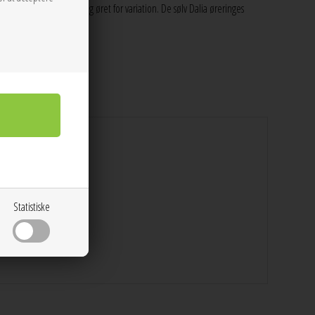
gen enten for -eller bag øret for variation. De sølv Dalia øreringes
klædeligt på alle.
ilver)
Statistiske