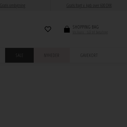
Gratis ombytning
Gratis fragt v. køb over 600 DKK
SHOPPING BAG
Vis kurv · Gå til betaling
SALE
NYHEDER
GAVEKORT