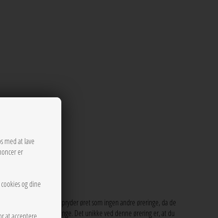
os med at lave
noncer er
r cookies og dine
 et par unikke øreringe. De pryder øret som ingen andre øreringe, da de
che dem med andre øreringe. Det unikke ved denne ørering er, at du
or at acceptere