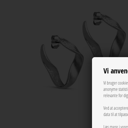
Vi anven
Vi bruger cookie
anonyme statist
relevante for di
Ved at acceptere
data til at tilpa
Læs mere i vore