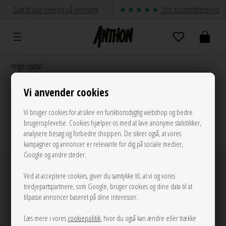
Dag til dag levering på hverdage
Stor kundetilfredshed
Vi anvender cookies
Vi bruger cookies for at sikre en funktionsdygtig webshop og bedre
@anthon9900
brugeroplevelse. Cookies hjælper os med at lave anonyme statistikker,
analysere besøg og forbedre shoppen. De sikrer også, at vores
kampagner og annoncer er relevante for dig på sociale medier,
Google og andre steder.
Anthon ©
Ved at acceptere cookies, giver du samtykke til, at vi og vores
Om os
tredjepartspartnere, som Google, bruger cookies og dine data til at
tilpasse annoncer baseret på dine interesser.
Kontakt
Handelsbetingelser
Læs mere i vores
cookiepolitik
, hvor du også kan ændre eller trække