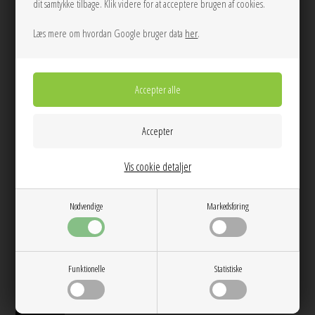
dit samtykke tilbage. Klik videre for at acceptere brugen af cookies.
Persondatapolitik
Læs mere om hvordan Google bruger data
her
.
Webshop by Bewise
Virksomhedsadresse
Mød os
Anthon ApS
Danmarksgade 69
9900 Frederikshavn
Telefon: 9842 5600
Vis cookie detaljer
CVR-nr.: 13 63 69 07
info@anthon.dk
Nødvendige
Markedsføring
Tilmeld dig vores nyhedsbrev
Modtag Eksklusive tilbud, Nyheder & Inspiration
Du kan til enhver tid afmelde dig igen.
Funktionelle
Statistiske