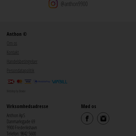
@anthon9900
Anthon ©
Om os
Kontakt
Handelsbetingelser
Persondatapolitik
Webshop by Bewise
Virksomhedsadresse
Mød os
Anthon ApS
Danmarksgade 69
9900 Frederikshavn
Telefon: 9842 5600