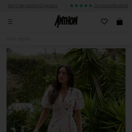
Dag til dag levering på hverdage
Stor kundetilfredshed