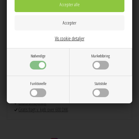
Længde: 136 cm
Info
Spørg til varen
Levering
Vis cookie detaljer
Farve:
Off White
Kvalitet:
80% Bomuld, 20% Hør
Vask:
Skånevask 30 grader
Nødvendige
Markedsføring
Pasform:
Normal
Model str:
Modellen har str. 36 på
Dag til dag levering på hverdage
Funktionelle
Statistiske
14 dages returret
Stor kundetilfredshed
Gratis ombytning
Gratis fragt v. køb over 600 DKK